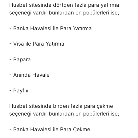
Husbet sitesinde dörtden fazla para yatırma
seçeneği vardır bunlardan en popülerleri ise;
- Banka Havalesi ile Para Yatırma
- Visa ile Para Yatırma
- Papara
- Anında Havale
- Payfix
Husbet sitesinde birden fazla para çekme
seçeneği vardır bunlardan en popülerleri ise;
- Banka Havalesi ile Para Çekme