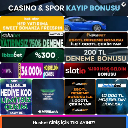
×
Husbet GİRİŞ İÇİN TIKLAYINIZ!