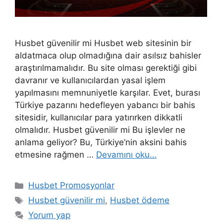
Husbet güvenilir mi Husbet web sitesinin bir
aldatmaca olup olmadığına dair asılsız bahisler
araştırılmamalıdır. Bu site olması gerektiği gibi
davranır ve kullanıcılardan yasal işlem
yapılmasını memnuniyetle karşılar. Evet, burası
Türkiye pazarını hedefleyen yabancı bir bahis
sitesidir, kullanıcılar para yatırırken dikkatli
olmalıdır. Husbet güvenilir mi Bu işlevler ne
anlama geliyor? Bu, Türkiye’nin aksini bahis
etmesine rağmen …
Devamını oku…
Kategoriler
Husbet Promosyonlar
Etiketler
Husbet güvenilir mi
,
Husbet ödeme
Yorum yap