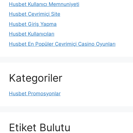
Husbet Kullanıcı Memnuniyeti
Husbet Çevrimiçi Site
Husbet Giriş Yapma
Husbet Kullanıcıları
Husbet En Popüler Çevrimiçi Casino Oyunları
Kategoriler
Husbet Promosyonlar
Etiket Bulutu