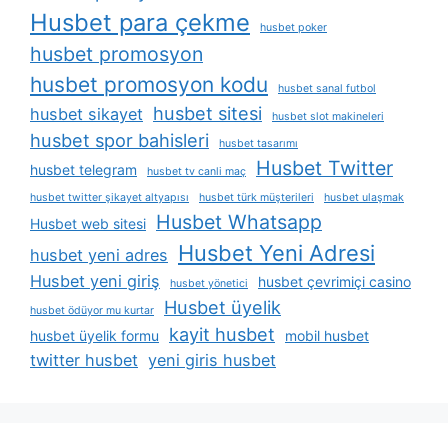
Husbet para çekme
husbet poker
husbet promosyon
husbet promosyon kodu
husbet sanal futbol
husbet sitesi
husbet sikayet
husbet slot makineleri
husbet spor bahisleri
husbet tasarımı
Husbet Twitter
husbet telegram
husbet tv canli maç
husbet twitter şikayet altyapısı
husbet türk müşterileri
husbet ulaşmak
Husbet Whatsapp
Husbet web sitesi
Husbet Yeni Adresi
husbet yeni adres
Husbet yeni giriş
husbet çevrimiçi casino
husbet yönetici
Husbet üyelik
husbet ödüyor mu kurtar
kayit husbet
husbet üyelik formu
mobil husbet
twitter husbet
yeni giris husbet