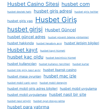
Husbet Casino Sitesi
husbet com
husbet giris adresi
husbet destek hattı
husbet giris twitter
Husbet Giriş
husbet giris yap
husbet girişi
Husbet Güncel
husbet güncel adres
husbet güvenli ödeme yöntemleri
husbet hakkında
husbet i̇letişim bilgileri
husbet hesabını açın
Husbet kayıt
husbet kayıt hizmeti
husbet kaç oldu
husbet kesintisiz hizmet
husbet kullanıcıları
husbet kullanıcı tercihleri
husbet kurtar
husbet lisanslı casino
husbet link giriş nasıl açılır
husbet maç izle
husbet masa oyunları
husbet mobil canlı yayın
husbet mobil deneyim
husbet mobil giriş adres bilgileri
husbet mobil uygulama
husbet nasil bir site
husbet mobil uygulaması
husbet nasıl erişilir
husbet oyun dosya çalma
husbet para yatırma