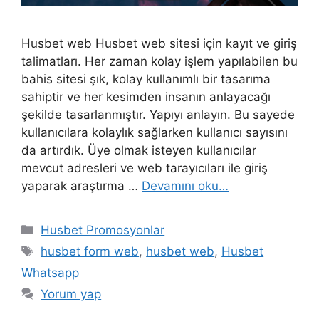
Husbet web Husbet web sitesi için kayıt ve giriş
talimatları. Her zaman kolay işlem yapılabilen bu
bahis sitesi şık, kolay kullanımlı bir tasarıma
sahiptir ve her kesimden insanın anlayacağı
şekilde tasarlanmıştır. Yapıyı anlayın. Bu sayede
kullanıcılara kolaylık sağlarken kullanıcı sayısını
da artırdık. Üye olmak isteyen kullanıcılar
mevcut adresleri ve web tarayıcıları ile giriş
yaparak araştırma …
Devamını oku…
Kategoriler
Husbet Promosyonlar
Etiketler
husbet form web
,
husbet web
,
Husbet
Whatsapp
Yorum yap