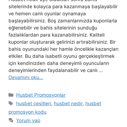
sitelerinde kolayca para kazanmaya başlayabilir
ve hemen canlı oyunlar oynamaya
başlayabilirsiniz. Boş zamanlarınızda kuponlarla
eğlenebilir ve bahis sitelerinin sunduğu
fazlalıklardan para kazanabilirsiniz. Kaliteli
kuponlar oluşturarak gelirinizi artırabilirsiniz. Bir
bahis oyunundaki her hamle öncelikle kazançları
etkiler. Bu daha isabetli oyunu gerçekleştirmek
için kendinizden daha deneyimli oyuncuların
deneyimlerinden faydalanabilir ve canlı …
Devamını oku…
Kategoriler
Husbet Promosyonlar
Etiketler
husbet çeşitleri
,
husbet nedir
,
husbet
promosyon kodu
Yorum yap