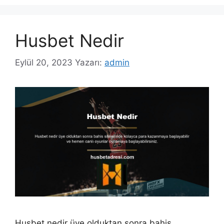
Husbet Nedir
Eylül 20, 2023
Yazarı:
admin
Husbet nedir üye olduktan sonra bahis