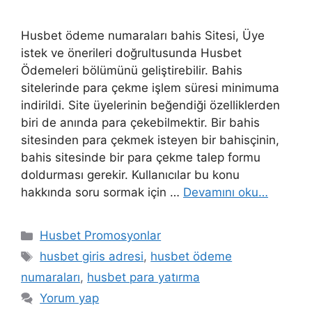
Husbet ödeme numaraları bahis Sitesi, Üye
istek ve önerileri doğrultusunda Husbet
Ödemeleri bölümünü geliştirebilir. Bahis
sitelerinde para çekme işlem süresi minimuma
indirildi. Site üyelerinin beğendiği özelliklerden
biri de anında para çekebilmektir. Bir bahis
sitesinden para çekmek isteyen bir bahisçinin,
bahis sitesinde bir para çekme talep formu
doldurması gerekir. Kullanıcılar bu konu
hakkında soru sormak için …
Devamını oku…
Kategoriler
Husbet Promosyonlar
Etiketler
husbet giris adresi
,
husbet ödeme
numaraları
,
husbet para yatırma
Yorum yap