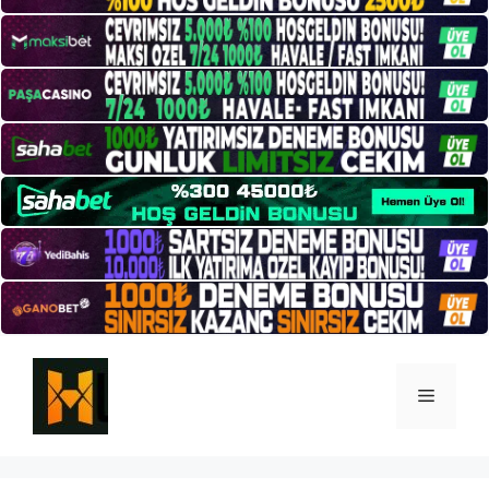
İçeriğe
atla
Menü