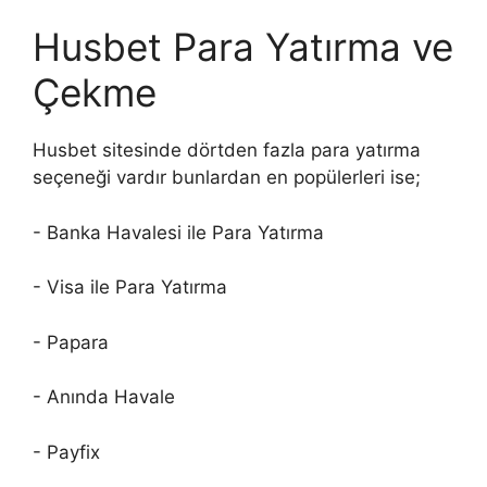
Husbet Para Yatırma ve
Çekme
Husbet sitesinde dörtden fazla para yatırma
seçeneği vardır bunlardan en popülerleri ise;
- Banka Havalesi ile Para Yatırma
- Visa ile Para Yatırma
- Papara
- Anında Havale
- Payfix