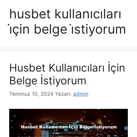
husbet kullanıcıları
i̇çin belge i̇stiyorum
Husbet Kullanıcıları İçin
Belge İstiyorum
Temmuz 10, 2024
Yazarı:
admin