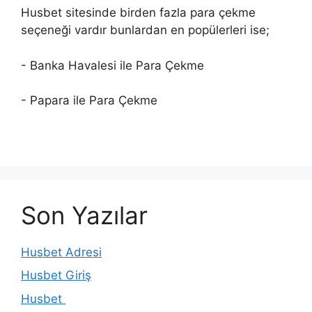
Husbet sitesinde birden fazla para çekme
seçeneği vardır bunlardan en popülerleri ise;
- Banka Havalesi ile Para Çekme
- Papara ile Para Çekme
Son Yazılar
Husbet Adresi
Husbet Giriş
Husbet