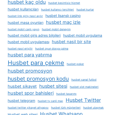
husbet kaç oldu
husbet kesintisiz hizmet
husbet kullanıcıları
husbet kullanıcı tercihleri
husbet kurtar
husbet lisanslı casino
husbet link giriş nasıl açılır
husbet maç izle
husbet masa oyunları
husbet mobil canlı yayın
husbet mobil deneyim
husbet mobil giriş adres bilgileri
husbet mobil uygulama
husbet nasil bir site
husbet mobil uygulaması
husbet nasıl erişilir
husbet oyun dosya çalma
husbet para yatırma
Husbet para çekme
husbet poker
husbet promosyon
husbet promosyon kodu
husbet sanal futbol
husbet sitesi
husbet sikayet
husbet slot makineleri
husbet spor bahisleri
husbet tasarımı
Husbet Twitter
husbet telegram
husbet tv canli maç
husbet twitter şikayet altyapısı
husbet türk müşterileri
husbet ulaşmak
Husbet Whatsapp
Husbet web sitesi