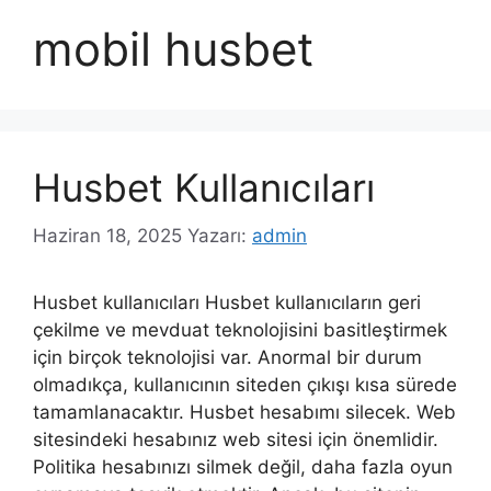
mobil husbet
Husbet Kullanıcıları
Haziran 18, 2025
Yazarı:
admin
Husbet kullanıcıları Husbet kullanıcıların geri
çekilme ve mevduat teknolojisini basitleştirmek
için birçok teknolojisi var. Anormal bir durum
olmadıkça, kullanıcının siteden çıkışı kısa sürede
tamamlanacaktır. Husbet hesabımı silecek. Web
sitesindeki hesabınız web sitesi için önemlidir.
Politika hesabınızı silmek değil, daha fazla oyun