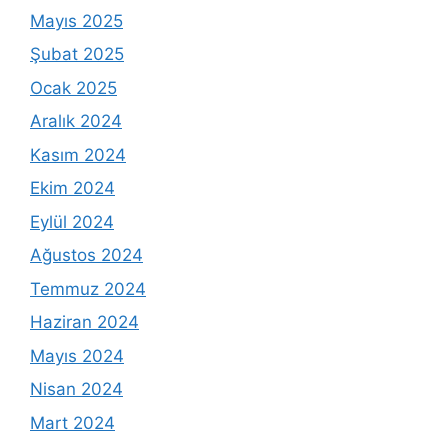
Mayıs 2025
Şubat 2025
Ocak 2025
Aralık 2024
Kasım 2024
Ekim 2024
Eylül 2024
Ağustos 2024
Temmuz 2024
Haziran 2024
Mayıs 2024
Nisan 2024
Mart 2024