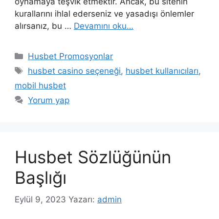
oynamaya teşvik etmektir. Ancak, bu sitenin
kurallarını ihlal ederseniz ve yasadışı önlemler
alırsanız, bu …
Devamını oku…
Kategoriler
Husbet Promosyonlar
Etiketler
husbet casino seçeneği
,
husbet kullanıcıları
,
mobil husbet
Yorum yap
Husbet Sözlüğünün
Başlığı
Eylül 9, 2023
Yazarı:
admin