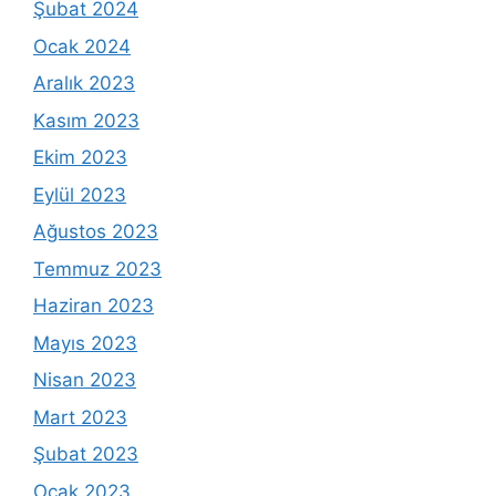
Şubat 2024
Ocak 2024
Aralık 2023
Kasım 2023
Ekim 2023
Eylül 2023
Ağustos 2023
Temmuz 2023
Haziran 2023
Mayıs 2023
Nisan 2023
Mart 2023
Şubat 2023
Ocak 2023