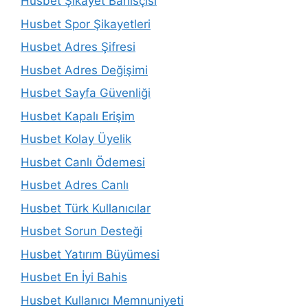
Husbet Şikayet Bahisçisi
Husbet Spor Şikayetleri
Husbet Adres Şifresi
Husbet Adres Değişimi
Husbet Sayfa Güvenliği
Husbet Kapalı Erişim
Husbet Kolay Üyelik
Husbet Canlı Ödemesi
Husbet Adres Canlı
Husbet Türk Kullanıcılar
Husbet Sorun Desteği
Husbet Yatırım Büyümesi
Husbet En İyi Bahis
Husbet Kullanıcı Memnuniyeti