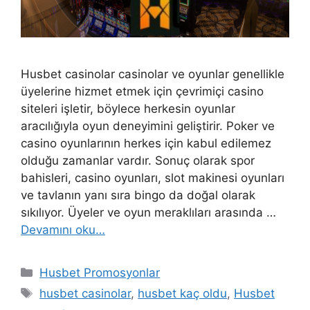
Husbet casinolar casinolar ve oyunlar genellikle
üyelerine hizmet etmek için çevrimiçi casino
siteleri işletir, böylece herkesin oyunlar
aracılığıyla oyun deneyimini geliştirir. Poker ve
casino oyunlarının herkes için kabul edilemez
olduğu zamanlar vardır. Sonuç olarak spor
bahisleri, casino oyunları, slot makinesi oyunları
ve tavlanın yanı sıra bingo da doğal olarak
sıkılıyor. Üyeler ve oyun meraklıları arasında …
Devamını oku…
Kategoriler
Husbet Promosyonlar
Etiketler
husbet casinolar
,
husbet kaç oldu
,
Husbet