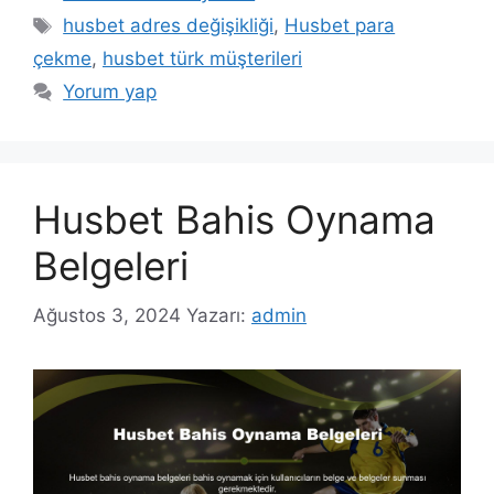
Etiketler
husbet adres değişikliği
,
Husbet para
çekme
,
husbet türk müşterileri
Yorum yap
Husbet Bahis Oynama
Belgeleri
Ağustos 3, 2024
Yazarı:
admin