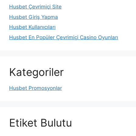
Husbet Çevrimiçi Site
Husbet Giriş Yapma
Husbet Kullanıcıları
Husbet En Popüler Çevrimiçi Casino Oyunları
Kategoriler
Husbet Promosyonlar
Etiket Bulutu