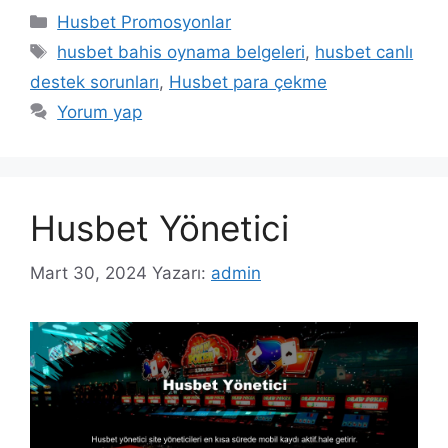
Kategoriler
Husbet Promosyonlar
Etiketler
husbet bahis oynama belgeleri
,
husbet canlı
destek sorunları
,
Husbet para çekme
Yorum yap
Husbet Yönetici
Mart 30, 2024
Yazarı:
admin