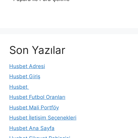
Son Yazılar
Husbet Adresi
Husbet Giriş
Husbet
Husbet Futbol Oranları
Husbet Mali Portföy
Husbet İletişim Seçenekleri
Husbet Ana Sayfa