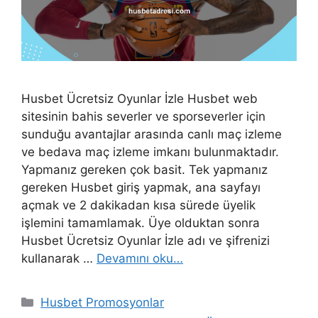
Husbet Ücretsiz Oyunlar İzle Husbet web
sitesinin bahis severler ve sporseverler için
sunduğu avantajlar arasında canlı maç izleme
ve bedava maç izleme imkanı bulunmaktadır.
Yapmanız gereken çok basit. Tek yapmanız
gereken Husbet giriş yapmak, ana sayfayı
açmak ve 2 dakikadan kısa sürede üyelik
işlemini tamamlamak. Üye olduktan sonra
Husbet Ücretsiz Oyunlar İzle adı ve şifrenizi
kullanarak …
Devamını oku…
Kategoriler
Husbet Promosyonlar