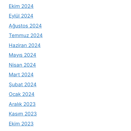
Ekim 2024
Eylül 2024
Ağustos 2024
Temmuz 2024
Haziran 2024
Mayıs 2024
Nisan 2024
Mart 2024
Şubat 2024
Ocak 2024
Aralık 2023
Kasım 2023
Ekim 2023