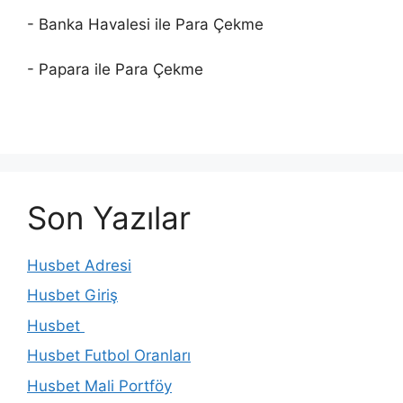
- Banka Havalesi ile Para Çekme
- Papara ile Para Çekme
Son Yazılar
Husbet Adresi
Husbet Giriş
Husbet
Husbet Futbol Oranları
Husbet Mali Portföy