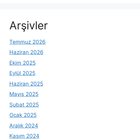
Arşivler
Temmuz 2026
Haziran 2026
Ekim 2025
Eylül 2025
Haziran 2025
Mayıs 2025
Şubat 2025
Ocak 2025
Aralık 2024
Kasım 2024