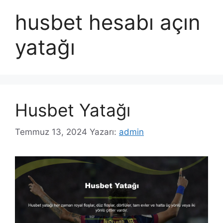
husbet hesabı açın
yatağı
Husbet Yatağı
Temmuz 13, 2024
Yazarı:
admin