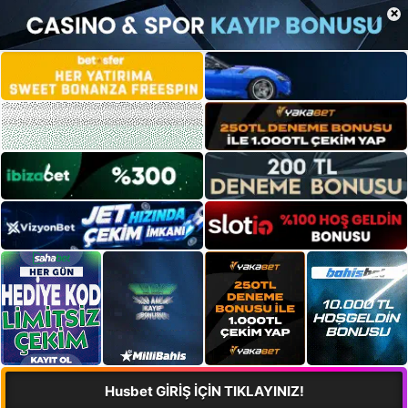
×
Husbet GİRİŞ İÇİN TIKLAYINIZ!