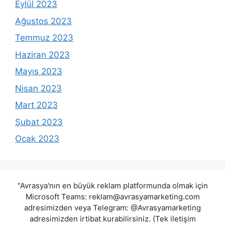
Eylül 2023
Ağustos 2023
Temmuz 2023
Haziran 2023
Mayıs 2023
Nisan 2023
Mart 2023
Şubat 2023
Ocak 2023
"Avrasya'nın en büyük reklam platformunda olmak için
Microsoft Teams:
reklam@avrasyamarketing.com
adresimizden veya Telegram: @Avrasyamarketing
adresimizden irtibat kurabilirsiniz. (Tek iletişim