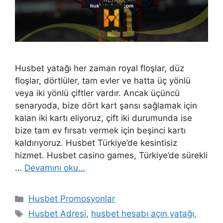
Husbet yatağı her zaman royal floşlar, düz
floşlar, dörtlüler, tam evler ve hatta üç yönlü
veya iki yönlü çiftler vardır. Ancak üçüncü
senaryoda, bize dört kart şansı sağlamak için
kalan iki kartı eliyoruz, çift iki durumunda ise
bize tam ev fırsatı vermek için beşinci kartı
kaldırıyoruz. Husbet Türkiye’de kesintisiz
hizmet. Husbet casino games, Türkiye’de sürekli
…
Devamını oku…
Kategoriler
Husbet Promosyonlar
Etiketler
Husbet Adresi
,
husbet hesabı açın yatağı
,