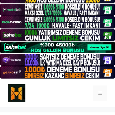
İçeriğe
atla
Menü