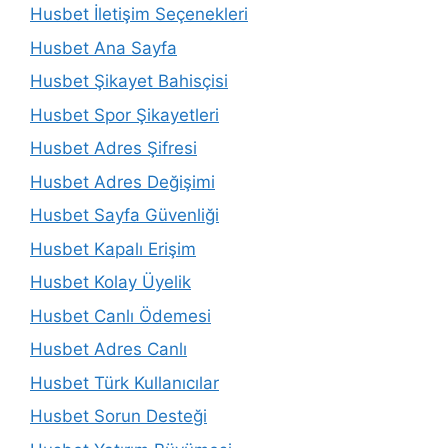
Husbet İletişim Seçenekleri
Husbet Ana Sayfa
Husbet Şikayet Bahisçisi
Husbet Spor Şikayetleri
Husbet Adres Şifresi
Husbet Adres Değişimi
Husbet Sayfa Güvenliği
Husbet Kapalı Erişim
Husbet Kolay Üyelik
Husbet Canlı Ödemesi
Husbet Adres Canlı
Husbet Türk Kullanıcılar
Husbet Sorun Desteği