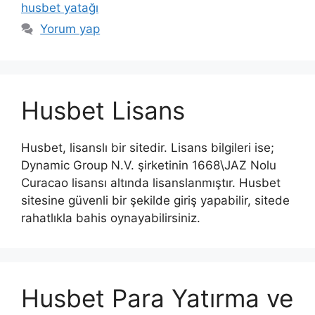
husbet yatağı
Yorum yap
Husbet Lisans
Husbet, lisanslı bir sitedir. Lisans bilgileri ise;
Dynamic Group N.V. şirketinin 1668\JAZ Nolu
Curacao lisansı altında lisanslanmıştır. Husbet
sitesine güvenli bir şekilde giriş yapabilir, sitede
rahatlıkla bahis oynayabilirsiniz.
Husbet Para Yatırma ve