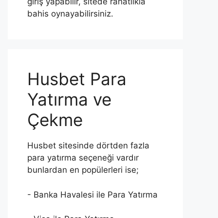
giriş yapabilir, sitede rahatlıkla
bahis oynayabilirsiniz.
Husbet Para
Yatırma ve
Çekme
Husbet sitesinde dörtden fazla
para yatırma seçeneği vardır
bunlardan en popülerleri ise;
- Banka Havalesi ile Para Yatırma