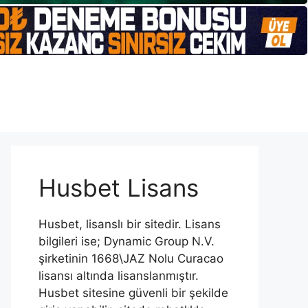
Husbet Lisans
Husbet, lisanslı bir sitedir. Lisans
bilgileri ise; Dynamic Group N.V.
şirketinin 1668\JAZ Nolu Curacao
lisansı altında lisanslanmıştır.
Husbet sitesine güvenli bir şekilde