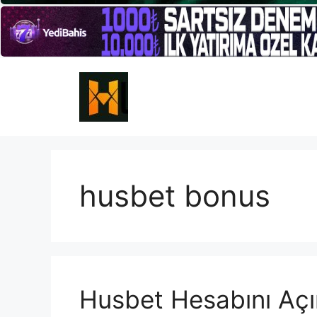
İçeriğe
atla
husbet bonus
Husbet Hesabını Açı