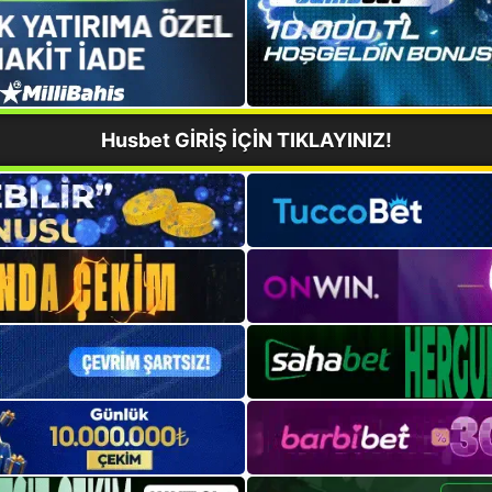
Husbet GİRİŞ İÇİN TIKLAYINIZ!