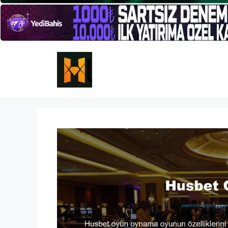
İçeriğe
atla