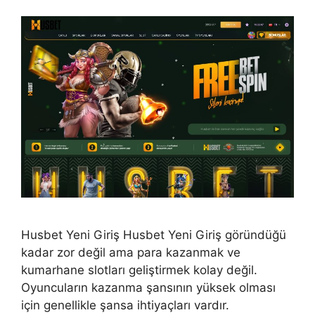
Husbet Yeni Giriş Husbet Yeni Giriş göründüğü
kadar zor değil ama para kazanmak ve
kumarhane slotları geliştirmek kolay değil.
Oyuncuların kazanma şansının yüksek olması
için genellikle şansa ihtiyaçları vardır.