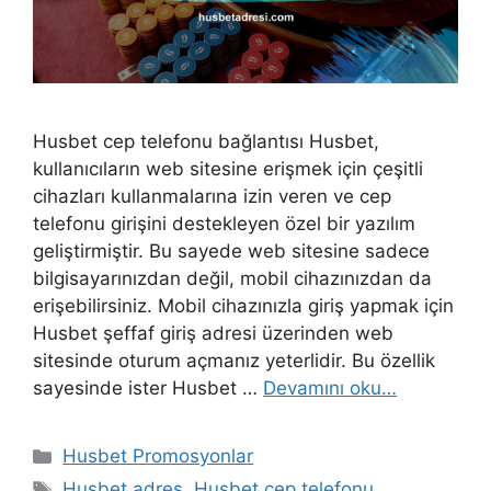
Husbet cep telefonu bağlantısı Husbet,
kullanıcıların web sitesine erişmek için çeşitli
cihazları kullanmalarına izin veren ve cep
telefonu girişini destekleyen özel bir yazılım
geliştirmiştir. Bu sayede web sitesine sadece
bilgisayarınızdan değil, mobil cihazınızdan da
erişebilirsiniz. Mobil cihazınızla giriş yapmak için
Husbet şeffaf giriş adresi üzerinden web
sitesinde oturum açmanız yeterlidir. Bu özellik
sayesinde ister Husbet …
Devamını oku…
Kategoriler
Husbet Promosyonlar
Etiketler
Husbet adres
,
Husbet cep telefonu