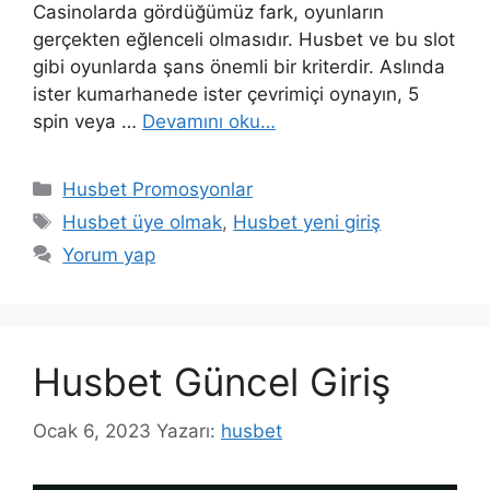
Casinolarda gördüğümüz fark, oyunların
gerçekten eğlenceli olmasıdır. Husbet ve bu slot
gibi oyunlarda şans önemli bir kriterdir. Aslında
ister kumarhanede ister çevrimiçi oynayın, 5
spin veya …
Devamını oku…
Kategoriler
Husbet Promosyonlar
Etiketler
Husbet üye olmak
,
Husbet yeni giriş
Yorum yap
Husbet Güncel Giriş
Ocak 6, 2023
Yazarı:
husbet