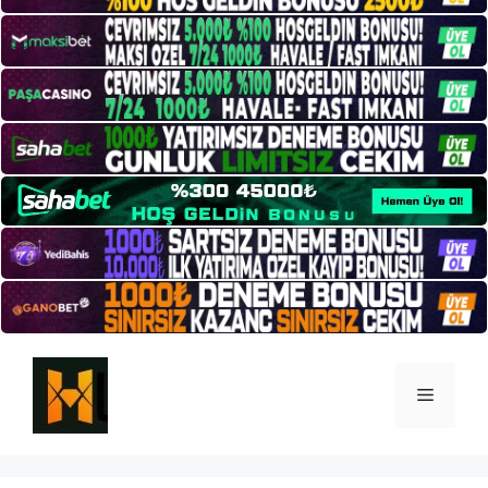
İçeriğe
atla
Menü