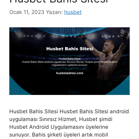
Ocak 11, 2023
Yazarı:
husbet
Husbet Bahis Sitesi Husbet Bahis Sitesi android
uygulaması Sınırsız Hizmet, Husbet şimdi
Husbet Android Uygulamasını üyelerine
sunuyor. Bahis şirketi üyeleri artık mobil