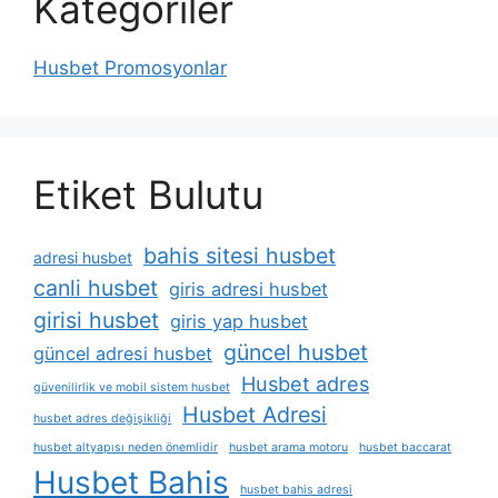
Kategoriler
Husbet Promosyonlar
Etiket Bulutu
bahis sitesi husbet
adresi husbet
canli husbet
giris adresi husbet
girisi husbet
giris yap husbet
güncel husbet
güncel adresi husbet
Husbet adres
güvenilirlik ve mobil sistem husbet
Husbet Adresi
husbet adres değişikliği
husbet altyapısı neden önemlidir
husbet arama motoru
husbet baccarat
Husbet Bahis
husbet bahis adresi