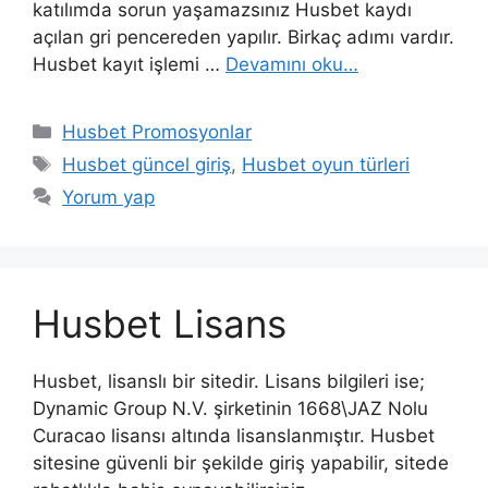
katılımda sorun yaşamazsınız Husbet kaydı
açılan gri pencereden yapılır. Birkaç adımı vardır.
Husbet kayıt işlemi …
Devamını oku…
Kategoriler
Husbet Promosyonlar
Etiketler
Husbet güncel giriş
,
Husbet oyun türleri
Yorum yap
Husbet Lisans
Husbet, lisanslı bir sitedir. Lisans bilgileri ise;
Dynamic Group N.V. şirketinin 1668\JAZ Nolu
Curacao lisansı altında lisanslanmıştır. Husbet
sitesine güvenli bir şekilde giriş yapabilir, sitede