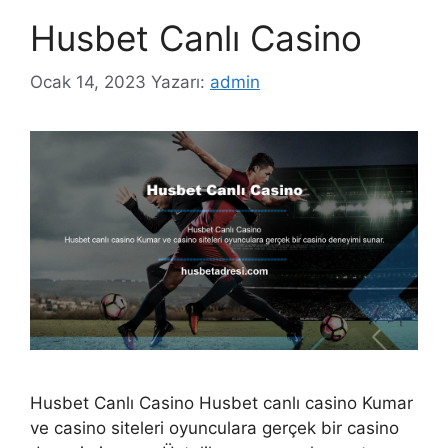
Husbet Canlı Casino
Ocak 14, 2023
Yazarı:
admin
Husbet Canlı Casino Husbet canlı casino Kumar
ve casino siteleri oyunculara gerçek bir casino