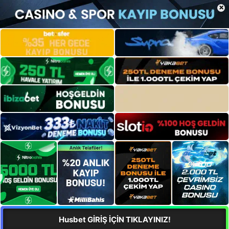
×
Husbet GİRİŞ İÇİN TIKLAYINIZ!