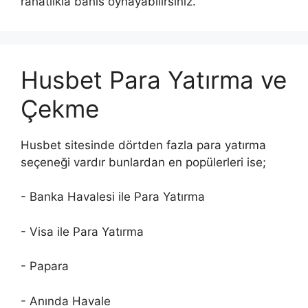
rahatlıkla bahis oynayabilirsiniz.
Husbet Para Yatırma ve
Çekme
Husbet sitesinde dörtden fazla para yatırma
seçeneği vardır bunlardan en popülerleri ise;
- Banka Havalesi ile Para Yatırma
- Visa ile Para Yatırma
- Papara
- Anında Havale