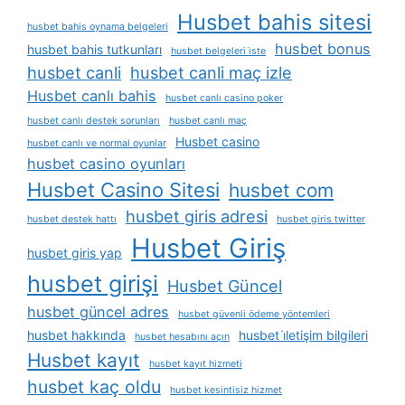
Husbet bahis sitesi
husbet bahis oynama belgeleri
husbet bonus
husbet bahis tutkunları
husbet belgeleri i̇ste
husbet canli
husbet canli maç izle
Husbet canlı bahis
husbet canlı casino poker
husbet canlı destek sorunları
husbet canlı maç
Husbet casino
husbet canlı ve normal oyunlar
husbet casino oyunları
Husbet Casino Sitesi
husbet com
husbet giris adresi
husbet destek hattı
husbet giris twitter
Husbet Giriş
husbet giris yap
husbet girişi
Husbet Güncel
husbet güncel adres
husbet güvenli ödeme yöntemleri
husbet hakkında
husbet i̇letişim bilgileri
husbet hesabını açın
Husbet kayıt
husbet kayıt hizmeti
husbet kaç oldu
husbet kesintisiz hizmet