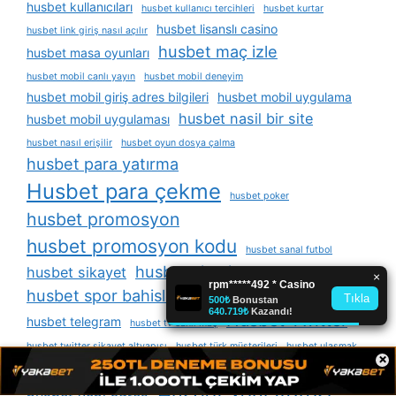
husbet kullanıcıları
husbet kullanıcı tercihleri
husbet kurtar
husbet lisanslı casino
husbet link giriş nasıl açılır
husbet maç izle
husbet masa oyunları
husbet mobil canlı yayın
husbet mobil deneyim
husbet mobil giriş adres bilgileri
husbet mobil uygulama
husbet nasil bir site
husbet mobil uygulaması
husbet nasıl erişilir
husbet oyun dosya çalma
husbet para yatırma
Husbet para çekme
husbet poker
husbet promosyon
husbet promosyon kodu
husbet sanal futbol
husbet sitesi
husbet sikayet
husbet slot makineleri
husbet spor bahisleri
husbet tasarımı
Husbet Twitter
husbet telegram
husbet tv canli maç
husbet twitter şikayet altyapısı
husbet türk müşterileri
husbet ulaşmak
×
Husbet Whatsapp
Husbet web sitesi
Husbet Yeni Adresi