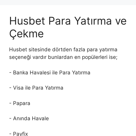
Husbet Para Yatırma ve
Çekme
Husbet sitesinde dörtden fazla para yatırma
seçeneği vardır bunlardan en popülerleri ise;
- Banka Havalesi ile Para Yatırma
- Visa ile Para Yatırma
- Papara
- Anında Havale
- Payfix