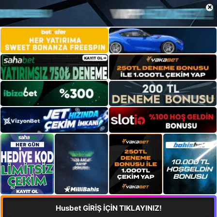
×
Husbet GİRİŞ İÇİN TIKLAYINIZ!