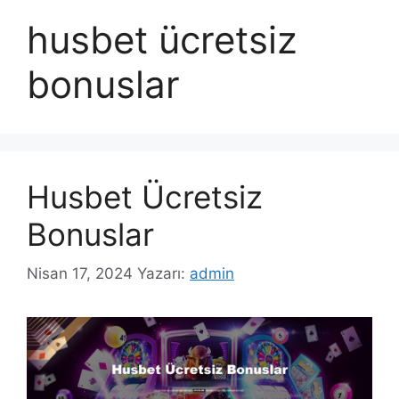
husbet ücretsiz
bonuslar
Husbet Ücretsiz
Bonuslar
Nisan 17, 2024
Yazarı:
admin