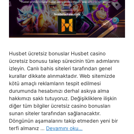
Husbet ücretsiz bonuslar Husbet casino
ücretsiz bonusu talep sürecinin tüm adımlarını
izleyin. Canlı bahis siteleri tarafından genel
kurallar dikkate alınmaktadır. Web sitemizde
kötü amaçlı reklamların tespit edilmesi
durumunda hesabınızı derhal askıya alma
hakkımızı saklı tutuyoruz. Değişikliklere ilişkin
diğer tüm bilgiler ücretsiz casino bonusları
sunan siteler tarafından sağlanacaktır.
Döngünün aşamalarını takip etmeden yeni bir
terfi almanız …
Devamını oku…