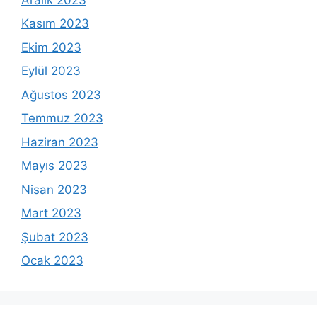
Kasım 2023
Ekim 2023
Eylül 2023
Ağustos 2023
Temmuz 2023
Haziran 2023
Mayıs 2023
Nisan 2023
Mart 2023
Şubat 2023
Ocak 2023