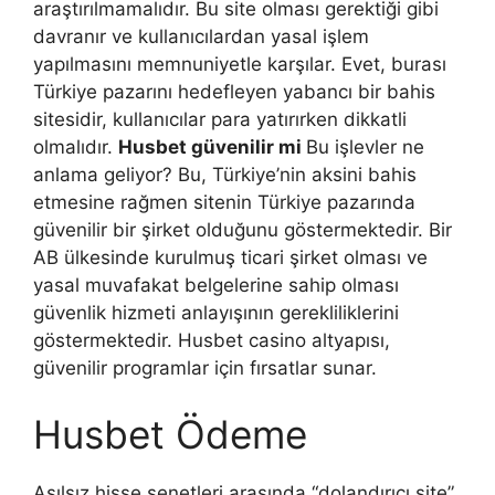
araştırılmamalıdır. Bu site olması gerektiği gibi
davranır ve kullanıcılardan yasal işlem
yapılmasını memnuniyetle karşılar. Evet, burası
Türkiye pazarını hedefleyen yabancı bir bahis
sitesidir, kullanıcılar para yatırırken dikkatli
olmalıdır.
Husbet güvenilir mi
Bu işlevler ne
anlama geliyor? Bu, Türkiye’nin aksini bahis
etmesine rağmen sitenin Türkiye pazarında
güvenilir bir şirket olduğunu göstermektedir. Bir
AB ülkesinde kurulmuş ticari şirket olması ve
yasal muvafakat belgelerine sahip olması
güvenlik hizmeti anlayışının gerekliliklerini
göstermektedir. Husbet casino altyapısı,
güvenilir programlar için fırsatlar sunar.
Husbet Ödeme
Asılsız hisse senetleri arasında “dolandırıcı site”