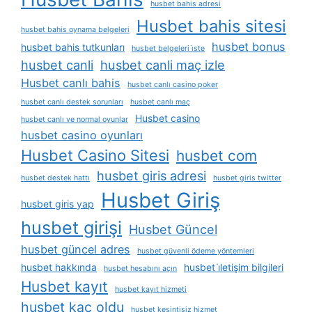
husbet bahis adresi
Husbet bahis sitesi
husbet bahis oynama belgeleri
husbet bonus
husbet bahis tutkunları
husbet belgeleri i̇ste
husbet canli
husbet canli maç izle
Husbet canlı bahis
husbet canlı casino poker
husbet canlı destek sorunları
husbet canlı maç
Husbet casino
husbet canlı ve normal oyunlar
husbet casino oyunları
Husbet Casino Sitesi
husbet com
husbet giris adresi
husbet destek hattı
husbet giris twitter
Husbet Giriş
husbet giris yap
husbet girişi
Husbet Güncel
husbet güncel adres
husbet güvenli ödeme yöntemleri
husbet hakkında
husbet i̇letişim bilgileri
husbet hesabını açın
Husbet kayıt
husbet kayıt hizmeti
husbet kaç oldu
husbet kesintisiz hizmet