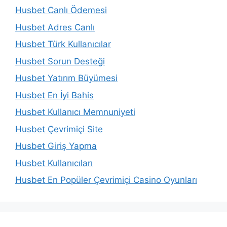
Husbet Canlı Ödemesi
Husbet Adres Canlı
Husbet Türk Kullanıcılar
Husbet Sorun Desteği
Husbet Yatırım Büyümesi
Husbet En İyi Bahis
Husbet Kullanıcı Memnuniyeti
Husbet Çevrimiçi Site
Husbet Giriş Yapma
Husbet Kullanıcıları
Husbet En Popüler Çevrimiçi Casino Oyunları