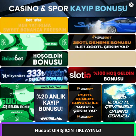
×
Husbet GİRİŞ İÇİN TIKLAYINIZ!