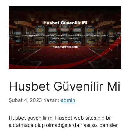
Husbet Güvenilir Mi
Şubat 4, 2023
Yazarı:
admin
Husbet güvenilir mi Husbet web sitesinin bir
aldatmaca olup olmadığına dair asılsız bahisler