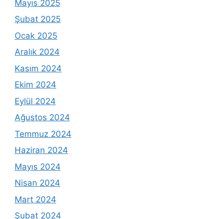
Mayıs 2025
Şubat 2025
Ocak 2025
Aralık 2024
Kasım 2024
Ekim 2024
Eylül 2024
Ağustos 2024
Temmuz 2024
Haziran 2024
Mayıs 2024
Nisan 2024
Mart 2024
Şubat 2024