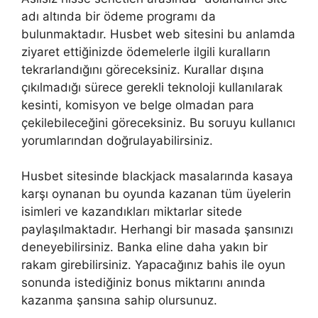
adı altında bir ödeme programı da
bulunmaktadır. Husbet web sitesini bu anlamda
ziyaret ettiğinizde ödemelerle ilgili kuralların
tekrarlandığını göreceksiniz. Kurallar dışına
çıkılmadığı sürece gerekli teknoloji kullanılarak
kesinti, komisyon ve belge olmadan para
çekilebileceğini göreceksiniz. Bu soruyu kullanıcı
yorumlarından doğrulayabilirsiniz.
Husbet sitesinde blackjack masalarında kasaya
karşı oynanan bu oyunda kazanan tüm üyelerin
isimleri ve kazandıkları miktarlar sitede
paylaşılmaktadır. Herhangi bir masada şansınızı
deneyebilirsiniz. Banka eline daha yakın bir
rakam girebilirsiniz. Yapacağınız bahis ile oyun
sonunda istediğiniz bonus miktarını anında
kazanma şansına sahip olursunuz.