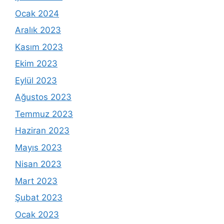
Ocak 2024
Aralık 2023
Kasım 2023
Ekim 2023
Eylül 2023
Ağustos 2023
Temmuz 2023
Haziran 2023
Mayıs 2023
Nisan 2023
Mart 2023
Şubat 2023
Ocak 2023