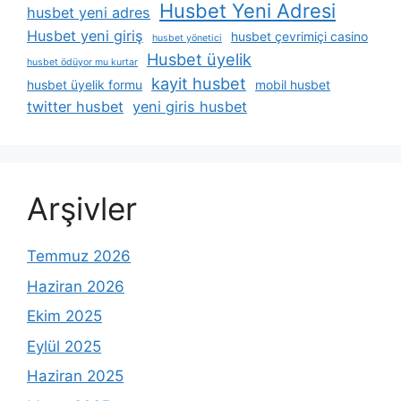
Husbet Yeni Adresi
husbet yeni adres
Husbet yeni giriş
husbet çevrimiçi casino
husbet yönetici
Husbet üyelik
husbet ödüyor mu kurtar
kayit husbet
husbet üyelik formu
mobil husbet
twitter husbet
yeni giris husbet
Arşivler
Temmuz 2026
Haziran 2026
Ekim 2025
Eylül 2025
Haziran 2025