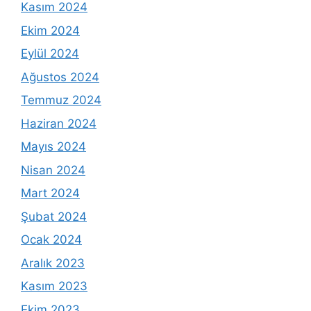
Kasım 2024
Ekim 2024
Eylül 2024
Ağustos 2024
Temmuz 2024
Haziran 2024
Mayıs 2024
Nisan 2024
Mart 2024
Şubat 2024
Ocak 2024
Aralık 2023
Kasım 2023
Ekim 2023