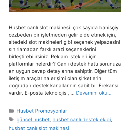
Husbet canlı slot makinesi çok sayıda bahisçiyi
cezbeden bir işletmeden gelir elde etmek için,
sitedeki slot makineleri gibi seçenek yelpazesini
sınırlamadan farklı arazi seçeneklerini
birleştirebilirsiniz. Reklam istekleri için
platformlar nelerdir? Canlı destek hattı sorunuza
en uygun cevap detaylarına sahiptir. Diğer tüm
iletişim araçlarına erişimi olan şirketlerin
doğrudan destek kanallarının sabit bir Frekansı
vardır. E-posta teknolojisi, …
Devamını oku…
Kategoriler
Husbet Promosyonlar
Etiketler
güncel husbet
,
husbet canlı destek ekibi
,
husbet canlı slot makinesi