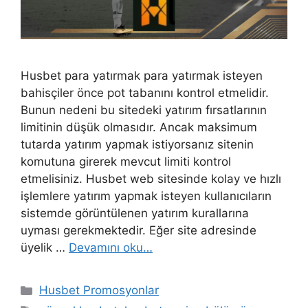
Husbet para yatırmak para yatırmak isteyen
bahisçiler önce pot tabanını kontrol etmelidir.
Bunun nedeni bu sitedeki yatırım fırsatlarının
limitinin düşük olmasıdır. Ancak maksimum
tutarda yatırım yapmak istiyorsanız sitenin
komutuna girerek mevcut limiti kontrol
etmelisiniz. Husbet web sitesinde kolay ve hızlı
işlemlere yatırım yapmak isteyen kullanıcıların
sistemde görüntülenen yatırım kurallarına
uyması gerekmektedir. Eğer site adresinde
üyelik …
Devamını oku…
Kategoriler
Husbet Promosyonlar