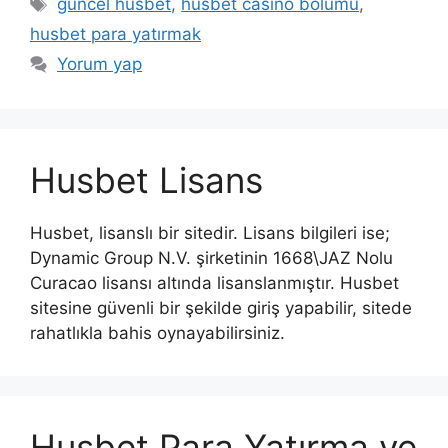
Etiketler
güncel husbet
,
husbet casino bölümü
,
husbet para yatırmak
Yorum yap
Husbet Lisans
Husbet, lisanslı bir sitedir. Lisans bilgileri ise;
Dynamic Group N.V. şirketinin 1668\JAZ Nolu
Curacao lisansı altında lisanslanmıştır. Husbet
sitesine güvenli bir şekilde giriş yapabilir, sitede
rahatlıkla bahis oynayabilirsiniz.
Husbet Para Yatırma ve