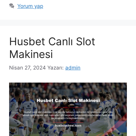
Yorum yap
Husbet Canlı Slot
Makinesi
Nisan 27, 2024
Yazarı:
admin