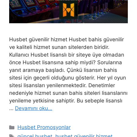
Husbet güvenilir hizmet Husbet bahis güvenilir
ve kaliteli hizmet sunan sitelerden biridir.
Kullanıcı Husbet lisanslı bir siteye üye olmadan
önce Husbet lisansına sahip miydi? Sorularına
yanıt aramaya başladı. Çünkü lisansın bahis
sitesi için geçerli olduğunu gösterir. Her yıl oyun
sitesi lisansları yenilenmektedir. Denetimler
nedeniyle hizmet sunan bahis siteleri lisanslarını
yenileme yetkisine sahiptir. Bu sebeple lisanslı
…
Devamını oku…
Kategoriler
Husbet Promosyonlar
Etiketler
güncel husbet
,
husbet güvenilir hizmet
,