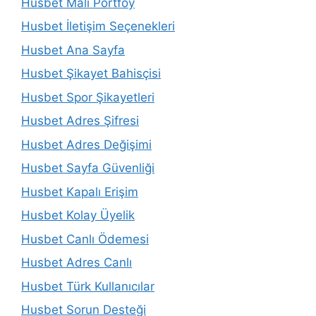
Husbet Mali Portföy
Husbet İletişim Seçenekleri
Husbet Ana Sayfa
Husbet Şikayet Bahisçisi
Husbet Spor Şikayetleri
Husbet Adres Şifresi
Husbet Adres Değişimi
Husbet Sayfa Güvenliği
Husbet Kapalı Erişim
Husbet Kolay Üyelik
Husbet Canlı Ödemesi
Husbet Adres Canlı
Husbet Türk Kullanıcılar
Husbet Sorun Desteği