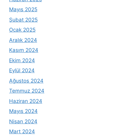
Mayıs 2025
Şubat 2025
Ocak 2025
Aralık 2024
Kasım 2024
Ekim 2024
Eylül 2024
Ağustos 2024
Temmuz 2024
Haziran 2024
Mayıs 2024
Nisan 2024
Mart 2024