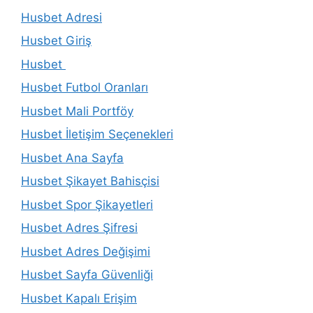
Husbet Adresi
Husbet Giriş
Husbet
Husbet Futbol Oranları
Husbet Mali Portföy
Husbet İletişim Seçenekleri
Husbet Ana Sayfa
Husbet Şikayet Bahisçisi
Husbet Spor Şikayetleri
Husbet Adres Şifresi
Husbet Adres Değişimi
Husbet Sayfa Güvenliği
Husbet Kapalı Erişim