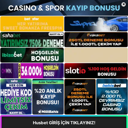
×
Husbet GİRİŞ İÇİN TIKLAYINIZ!