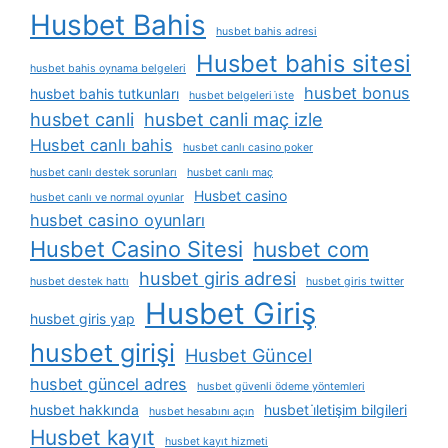
Husbet Bahis
husbet bahis adresi
Husbet bahis sitesi
husbet bahis oynama belgeleri
husbet bonus
husbet bahis tutkunları
husbet belgeleri i̇ste
husbet canli
husbet canli maç izle
Husbet canlı bahis
husbet canlı casino poker
husbet canlı destek sorunları
husbet canlı maç
Husbet casino
husbet canlı ve normal oyunlar
husbet casino oyunları
Husbet Casino Sitesi
husbet com
husbet giris adresi
husbet destek hattı
husbet giris twitter
Husbet Giriş
husbet giris yap
husbet girişi
Husbet Güncel
husbet güncel adres
husbet güvenli ödeme yöntemleri
husbet hakkında
husbet i̇letişim bilgileri
husbet hesabını açın
Husbet kayıt
husbet kayıt hizmeti