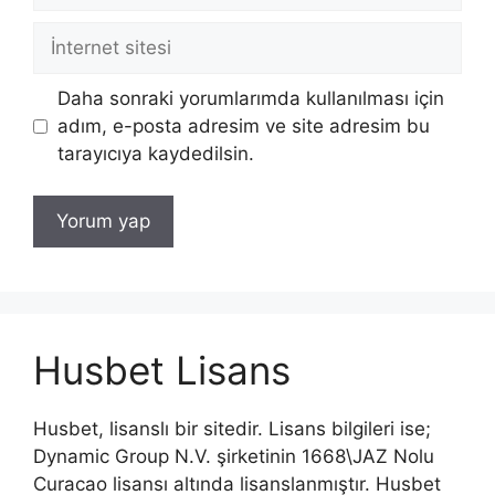
İnternet
sitesi
Daha sonraki yorumlarımda kullanılması için
adım, e-posta adresim ve site adresim bu
tarayıcıya kaydedilsin.
Husbet Lisans
Husbet, lisanslı bir sitedir. Lisans bilgileri ise;
Dynamic Group N.V. şirketinin 1668\JAZ Nolu
Curacao lisansı altında lisanslanmıştır. Husbet