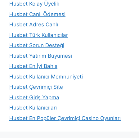
Husbet Kolay Üyelik
Husbet Canlı Ödemesi
Husbet Adres Canlı
Husbet Türk Kullanıcılar
Husbet Sorun Desteği
Husbet Yatırım Büyümesi
Husbet En İyi Bahis
Husbet Kullanıcı Memnuniyeti
Husbet Çevrimiçi Site
Husbet Giriş Yapma
Husbet Kullanıcıları
Husbet En Popüler Çevrimiçi Casino Oyunları