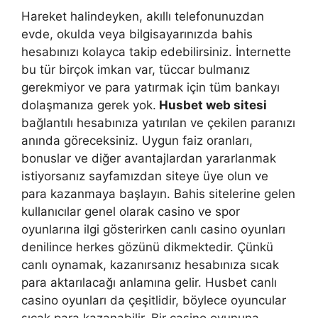
Hareket halindeyken, akıllı telefonunuzdan
evde, okulda veya bilgisayarınızda bahis
hesabınızı kolayca takip edebilirsiniz. İnternette
bu tür birçok imkan var, tüccar bulmanız
gerekmiyor ve para yatırmak için tüm bankayı
dolaşmanıza gerek yok.
Husbet web sitesi
bağlantılı hesabınıza yatırılan ve çekilen paranızı
anında göreceksiniz. Uygun faiz oranları,
bonuslar ve diğer avantajlardan yararlanmak
istiyorsanız sayfamızdan siteye üye olun ve
para kazanmaya başlayın. Bahis sitelerine gelen
kullanıcılar genel olarak casino ve spor
oyunlarına ilgi gösterirken canlı casino oyunları
denilince herkes gözünü dikmektedir. Çünkü
canlı oynamak, kazanırsanız hesabınıza sıcak
para aktarılacağı anlamına gelir. Husbet canlı
casino oyunları da çeşitlidir, böylece oyuncular