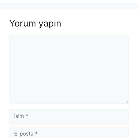
Yorum yapın
Yorum
İsim
E-
posta