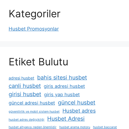
Kategoriler
Husbet Promosyonlar
Etiket Bulutu
bahis sitesi husbet
adresi husbet
canli husbet
giris adresi husbet
girisi husbet
giris yap husbet
güncel husbet
güncel adresi husbet
Husbet adres
güvenilirlik ve mobil sistem husbet
Husbet Adresi
husbet adres değişikliği
husbet altyapısı neden önemlidir
husbet arama motoru
husbet baccarat