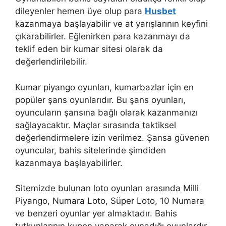
dileyenler hemen üye olup para
Husbet
kazanmaya başlayabilir ve at yarışlarının keyfini
çıkarabilirler. Eğlenirken para kazanmayı da
teklif eden bir kumar sitesi olarak da
değerlendirilebilir.
Kumar piyango oyunları, kumarbazlar için en
popüler şans oyunlarıdır. Bu şans oyunları,
oyuncuların şansına bağlı olarak kazanmanızı
sağlayacaktır. Maçlar sırasında taktiksel
değerlendirmelere izin verilmez. Şansa güvenen
oyuncular, bahis sitelerinde şimdiden
kazanmaya başlayabilirler.
Sitemizde bulunan loto oyunları arasında Milli
Piyango, Numara Loto, Süper Loto, 10 Numara
ve benzeri oyunlar yer almaktadır. Bahis