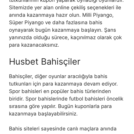
tutkunlarının kupon yaparak oynadığı oyunlardır.
Sitemizde yer alan online çekiliş seçenekleri ile
anında kazanmaya hazır olun. Milli Piyango,
Süper Piyango ve daha fazlasına bahis
oynayarak bugün kazanmaya başlayın. Şans
yanınızda olduğu sürece, kaçınılmaz olarak çok
para kazanacaksınız.
Husbet Bahisçiler
Bahisçiler, diğer oyunlar aracılığıyla bahis
tutkunları için para kazanmaya devam ediyor.
Spor bahisleri en popüler bahis türlerinden
biridir. Spor bahislerinde futbol bahisleri öncelik
sırasına göre yapılır. Bugün kuponlarla para
kazanmaya başlayabilirsiniz.
Bahis siteleri sayesinde canlı maçlara anında