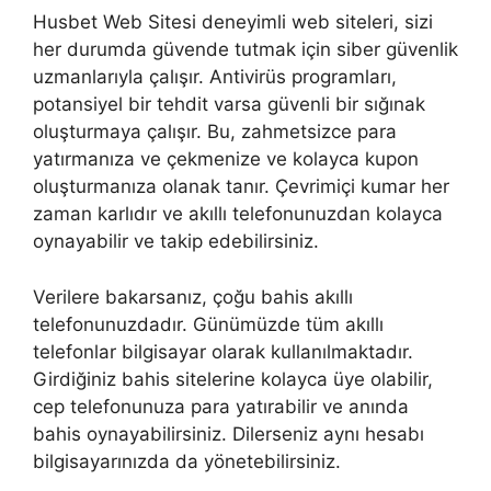
Husbet Web Sitesi deneyimli web siteleri, sizi
her durumda güvende tutmak için siber güvenlik
uzmanlarıyla çalışır. Antivirüs programları,
potansiyel bir tehdit varsa güvenli bir sığınak
oluşturmaya çalışır. Bu, zahmetsizce para
yatırmanıza ve çekmenize ve kolayca kupon
oluşturmanıza olanak tanır. Çevrimiçi kumar her
zaman karlıdır ve akıllı telefonunuzdan kolayca
oynayabilir ve takip edebilirsiniz.
Verilere bakarsanız, çoğu bahis akıllı
telefonunuzdadır. Günümüzde tüm akıllı
telefonlar bilgisayar olarak kullanılmaktadır.
Girdiğiniz bahis sitelerine kolayca üye olabilir,
cep telefonunuza para yatırabilir ve anında
bahis oynayabilirsiniz. Dilerseniz aynı hesabı
bilgisayarınızda da yönetebilirsiniz.