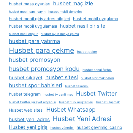
husbet maç izle
husbet masa oyunları
husbet mobil canlı yayın
husbet mobil deneyim
husbet mobil giriş adres bilgileri
husbet mobil uygulama
husbet nasil bir site
husbet mobil uygulaması
husbet nasıl erişilir
husbet oyun dosya çalma
husbet para yatırma
Husbet para çekme
husbet poker
husbet promosyon
husbet promosyon kodu
husbet sanal futbol
husbet sitesi
husbet sikayet
husbet slot makineleri
husbet spor bahisleri
husbet tasarımı
Husbet Twitter
husbet telegram
husbet tv canli maç
husbet twitter şikayet altyapısı
husbet türk müşterileri
husbet ulaşmak
Husbet Whatsapp
Husbet web sitesi
Husbet Yeni Adresi
husbet yeni adres
Husbet yeni giriş
husbet çevrimiçi casino
husbet yönetici