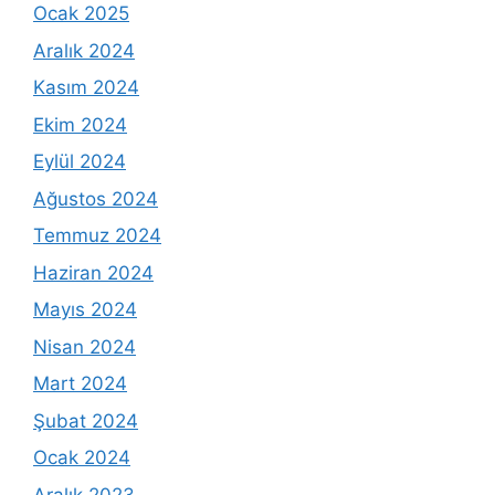
Ocak 2025
Aralık 2024
Kasım 2024
Ekim 2024
Eylül 2024
Ağustos 2024
Temmuz 2024
Haziran 2024
Mayıs 2024
Nisan 2024
Mart 2024
Şubat 2024
Ocak 2024
Aralık 2023