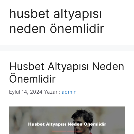
husbet altyapısı
neden önemlidir
Husbet Altyapısı Neden
Önemlidir
Eylül 14, 2024
Yazarı:
admin