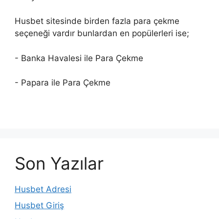
Husbet sitesinde birden fazla para çekme
seçeneği vardır bunlardan en popülerleri ise;
- Banka Havalesi ile Para Çekme
- Papara ile Para Çekme
Son Yazılar
Husbet Adresi
Husbet Giriş