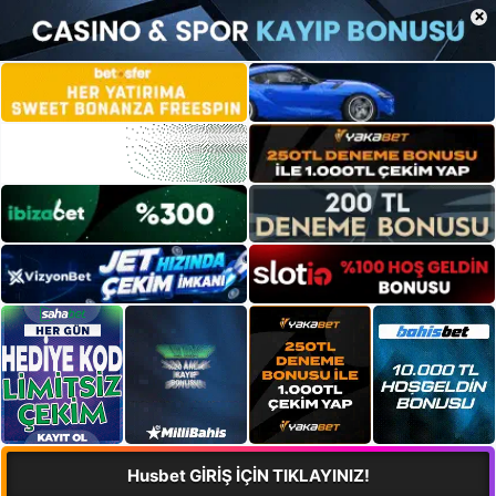
×
Husbet GİRİŞ İÇİN TIKLAYINIZ!