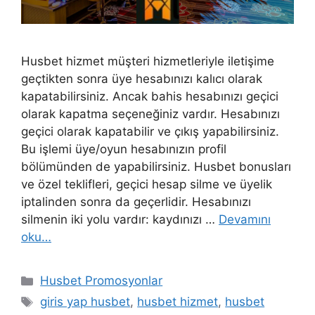
Husbet hizmet müşteri hizmetleriyle iletişime
geçtikten sonra üye hesabınızı kalıcı olarak
kapatabilirsiniz. Ancak bahis hesabınızı geçici
olarak kapatma seçeneğiniz vardır. Hesabınızı
geçici olarak kapatabilir ve çıkış yapabilirsiniz.
Bu işlemi üye/oyun hesabınızın profil
bölümünden de yapabilirsiniz. Husbet bonusları
ve özel teklifleri, geçici hesap silme ve üyelik
iptalinden sonra da geçerlidir. Hesabınızı
silmenin iki yolu vardır: kaydınızı …
Devamını
oku…
Kategoriler
Husbet Promosyonlar
Etiketler
giris yap husbet
,
husbet hizmet
,
husbet