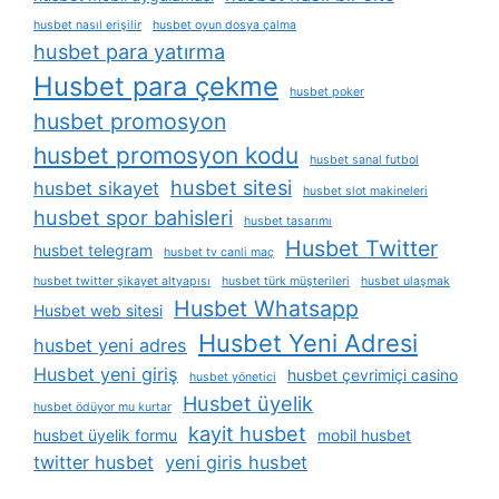
husbet nasıl erişilir
husbet oyun dosya çalma
husbet para yatırma
Husbet para çekme
husbet poker
husbet promosyon
husbet promosyon kodu
husbet sanal futbol
husbet sitesi
husbet sikayet
husbet slot makineleri
husbet spor bahisleri
husbet tasarımı
Husbet Twitter
husbet telegram
husbet tv canli maç
husbet twitter şikayet altyapısı
husbet türk müşterileri
husbet ulaşmak
Husbet Whatsapp
Husbet web sitesi
Husbet Yeni Adresi
husbet yeni adres
Husbet yeni giriş
husbet çevrimiçi casino
husbet yönetici
Husbet üyelik
husbet ödüyor mu kurtar
kayit husbet
husbet üyelik formu
mobil husbet
twitter husbet
yeni giris husbet