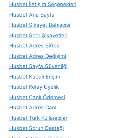
Husbet İletişim Seçenekleri
Husbet Ana Sayfa
Husbet Şikayet Bahisçisi
Husbet Spor Şikayetleri
Husbet Adres Şifresi
Husbet Adres Değişimi
Husbet Sayfa Güvenliği
Husbet Kapalı Erişim
Husbet Kolay Üyelik
Husbet Canlı Ödemesi
Husbet Adres Canlı
Husbet Türk Kullanıcılar
Husbet Sorun Desteği