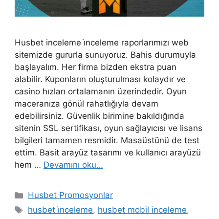
Husbet inceleme i̇nceleme raporlarımızı web
sitemizde gururla sunuyoruz. Bahis durumuyla
başlayalım. Her firma bizden ekstra puan
alabilir. Kuponların oluşturulması kolaydır ve
casino hızları ortalamanın üzerindedir. Oyun
maceranıza gönül rahatlığıyla devam
edebilirsiniz. Güvenlik birimine bakıldığında
sitenin SSL sertifikası, oyun sağlayıcısı ve lisans
bilgileri tamamen resmidir. Masaüstünü de test
ettim. Basit arayüz tasarımı ve kullanıcı arayüzü
hem …
Devamını oku…
Kategoriler
Husbet Promosyonlar
Etiketler
husbet i̇nceleme
,
husbet mobil inceleme
,