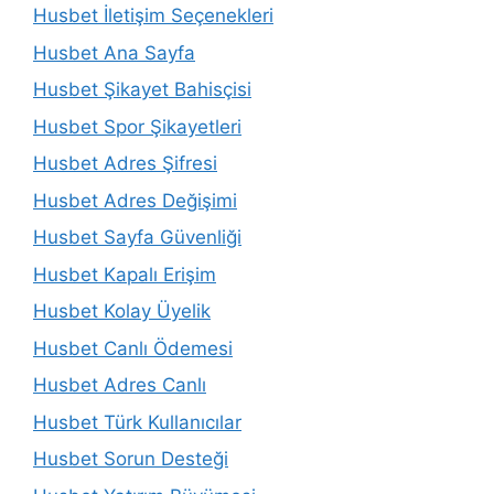
Husbet İletişim Seçenekleri
Husbet Ana Sayfa
Husbet Şikayet Bahisçisi
Husbet Spor Şikayetleri
Husbet Adres Şifresi
Husbet Adres Değişimi
Husbet Sayfa Güvenliği
Husbet Kapalı Erişim
Husbet Kolay Üyelik
Husbet Canlı Ödemesi
Husbet Adres Canlı
Husbet Türk Kullanıcılar
Husbet Sorun Desteği