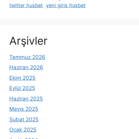
twitter husbet
yeni giris husbet
Arşivler
Temmuz 2026
Haziran 2026
Ekim 2025
Eylül 2025
Haziran 2025
Mayıs 2025
Şubat 2025
Ocak 2025