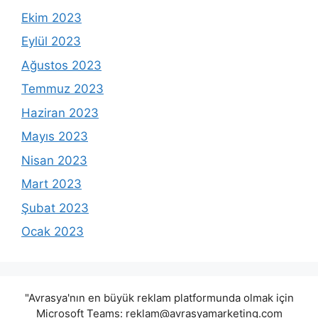
Ekim 2023
Eylül 2023
Ağustos 2023
Temmuz 2023
Haziran 2023
Mayıs 2023
Nisan 2023
Mart 2023
Şubat 2023
Ocak 2023
"Avrasya'nın en büyük reklam platformunda olmak için
Microsoft Teams:
reklam@avrasyamarketing.com