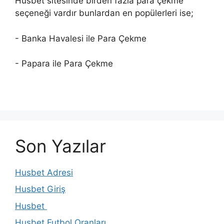
Husbet sitesinde birden fazla para çekme
seçeneği vardır bunlardan en popülerleri ise;
- Banka Havalesi ile Para Çekme
- Papara ile Para Çekme
Son Yazılar
Husbet Adresi
Husbet Giriş
Husbet
Husbet Futbol Oranları