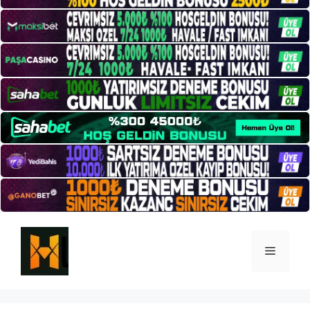
İçeriğe
atla
Menü