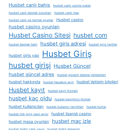
Husbet canlı bahis
husbet canlı casino poker
husbet canlı destek sorunları
husbet canlı maç
Husbet casino
husbet canlı ve normal oyunlar
husbet casino oyunları
Husbet Casino Sitesi
husbet com
husbet giris adresi
husbet destek hattı
husbet giris twitter
Husbet Giriş
husbet giris yap
husbet girişi
Husbet Güncel
husbet güncel adres
husbet güvenli ödeme yöntemleri
husbet hakkında
husbet i̇letişim bilgileri
husbet hesabını açın
Husbet kayıt
husbet kayıt hizmeti
husbet kaç oldu
husbet kesintisiz hizmet
husbet kullanıcıları
husbet kullanıcı tercihleri
husbet kurtar
husbet lisanslı casino
husbet link giriş nasıl açılır
husbet maç izle
husbet masa oyunları
husbet mobil canlı yayın
husbet mobil deneyim