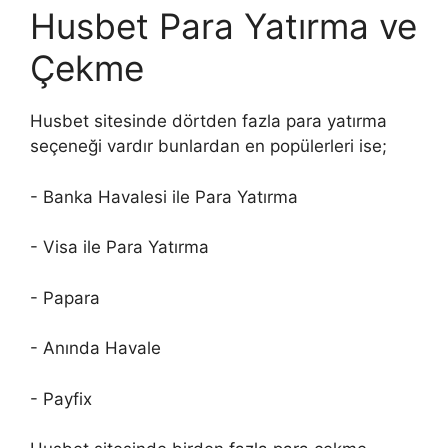
Husbet Para Yatırma ve
Çekme
Husbet sitesinde dörtden fazla para yatırma
seçeneği vardır bunlardan en popülerleri ise;
- Banka Havalesi ile Para Yatırma
- Visa ile Para Yatırma
- Papara
- Anında Havale
- Payfix