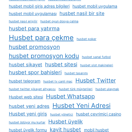
husbet mobil giriş adres bilgileri
husbet mobil uygulama
husbet nasil bir site
husbet mobil uygulaması
husbet nasıl erişilir
husbet oyun dosya çalma
husbet para yatırma
Husbet para çekme
husbet poker
husbet promosyon
husbet promosyon kodu
husbet sanal futbol
husbet sitesi
husbet sikayet
husbet slot makineleri
husbet spor bahisleri
husbet tasarımı
Husbet Twitter
husbet telegram
husbet tv canli maç
husbet twitter şikayet altyapısı
husbet türk müşterileri
husbet ulaşmak
Husbet Whatsapp
Husbet web sitesi
Husbet Yeni Adresi
husbet yeni adres
Husbet yeni giriş
husbet çevrimiçi casino
husbet yönetici
Husbet üyelik
husbet ödüyor mu kurtar
kayit husbet
husbet üyelik formu
mobil husbet