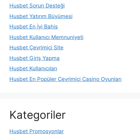
Husbet Sorun Desteği
Husbet Yatırım Büyümesi
Husbet En İyi Bahis
Husbet Kullanıcı Memnuniyeti
Husbet Çevrimiçi Site
Husbet Giriş Yapma
Husbet Kullanıcıları
Husbet En Popüler Çevrimiçi Casino Oyunları
Kategoriler
Husbet Promosyonlar