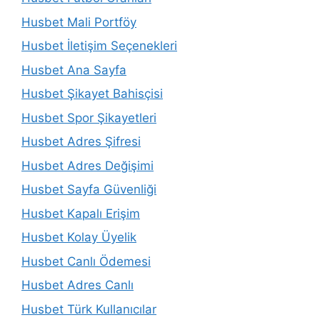
Husbet Mali Portföy
Husbet İletişim Seçenekleri
Husbet Ana Sayfa
Husbet Şikayet Bahisçisi
Husbet Spor Şikayetleri
Husbet Adres Şifresi
Husbet Adres Değişimi
Husbet Sayfa Güvenliği
Husbet Kapalı Erişim
Husbet Kolay Üyelik
Husbet Canlı Ödemesi
Husbet Adres Canlı
Husbet Türk Kullanıcılar