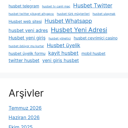
Husbet Twitter
husbet telegram
husbet tv canli maç
husbet twitter şikayet altyapısı
husbet türk müşterileri
husbet ulaşmak
Husbet Whatsapp
Husbet web sitesi
Husbet Yeni Adresi
husbet yeni adres
Husbet yeni giriş
husbet çevrimiçi casino
husbet yönetici
Husbet üyelik
husbet ödüyor mu kurtar
kayit husbet
husbet üyelik formu
mobil husbet
twitter husbet
yeni giris husbet
Arşivler
Temmuz 2026
Haziran 2026
Ekim 2025