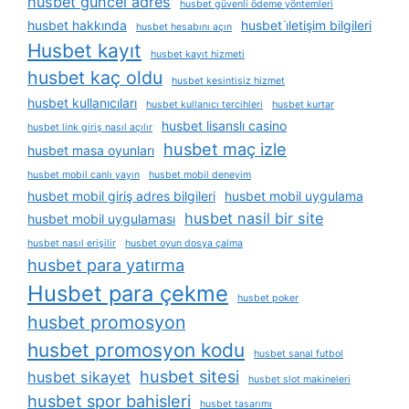
husbet güncel adres
husbet güvenli ödeme yöntemleri
husbet hakkında
husbet i̇letişim bilgileri
husbet hesabını açın
Husbet kayıt
husbet kayıt hizmeti
husbet kaç oldu
husbet kesintisiz hizmet
husbet kullanıcıları
husbet kullanıcı tercihleri
husbet kurtar
husbet lisanslı casino
husbet link giriş nasıl açılır
husbet maç izle
husbet masa oyunları
husbet mobil canlı yayın
husbet mobil deneyim
husbet mobil giriş adres bilgileri
husbet mobil uygulama
husbet nasil bir site
husbet mobil uygulaması
husbet nasıl erişilir
husbet oyun dosya çalma
husbet para yatırma
Husbet para çekme
husbet poker
husbet promosyon
husbet promosyon kodu
husbet sanal futbol
husbet sitesi
husbet sikayet
husbet slot makineleri
husbet spor bahisleri
husbet tasarımı