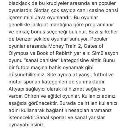
blackjack de bu krupiyeler arasında en popüler
oyunlardır. Slotlar, çok sayıda canlı casino bahsi
içeren mini Java oyunlarıdır. Bu oyunlar
genellikle jackpot mantığına göre programlanır
ve birkaç bonus seçeneği bulunur. Bazı şirketler
de benzer şekilde oyunlar sunuyor. Popüler
oyunlar arasında Money Train 2, Gates of
Olympus ve Book of Rebirth yer alır. Simülasyon
oyunu “sanal bahisler” kategorisine aittir. Bunu
bir futbol maçına bahis oynamak gibi
düşünebilirsiniz. Site ayrıca at yarışı, futbol ve
motor sporları kategorileri de sunmaktadır.
Altyapı sağlayıcı olarak iki hizmet sağlayıcı
vardır. Chiron ve eğitici oyunlar. Kullanıcı adınız
aşağıda görünecektir. Burada belirtilen kullanıcı
adını kullanarak bağlantılı hesapları aramanız
istenecektir.Sanal sporlar ve sanal yarışlar
oynayabilirsiniz.