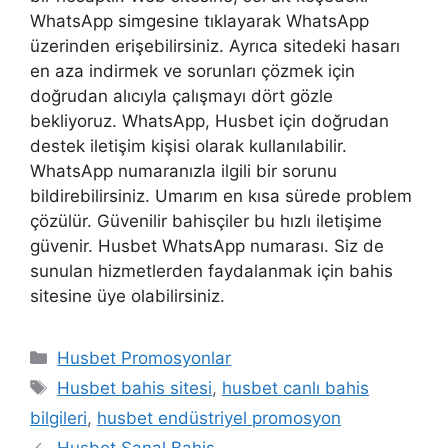
WhatsApp simgesine tıklayarak WhatsApp
üzerinden erişebilirsiniz. Ayrıca sitedeki hasarı
en aza indirmek ve sorunları çözmek için
doğrudan alıcıyla çalışmayı dört gözle
bekliyoruz. WhatsApp, Husbet için doğrudan
destek iletişim kişisi olarak kullanılabilir.
WhatsApp numaranızla ilgili bir sorunu
bildirebilirsiniz. Umarım en kısa sürede problem
çözülür. Güvenilir bahisçiler bu hızlı iletişime
güvenir. Husbet WhatsApp numarası. Siz de
sunulan hizmetlerden faydalanmak için bahis
sitesine üye olabilirsiniz.
Kategoriler
Husbet Promosyonlar
Etiketler
Husbet bahis sitesi
,
husbet canlı bahis
bilgileri
,
husbet endüstriyel promosyon
Husbet Sanal Bahis