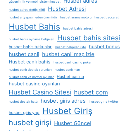
Husbet adres
güvenilirlik ve mobil sistem husbet
Husbet Adresi
husbet adres değişikliği
husbet altyapısı neden önemlidir
husbet arama motoru
husbet baccarat
Husbet Bahis
husbet bahis adresi
Husbet bahis sitesi
husbet bahis oynama belgeleri
husbet bonus
husbet bahis tutkunları
husbet belgeleri i̇ste
husbet canli
husbet canli maç izle
Husbet canlı bahis
husbet canlı casino poker
husbet canlı destek sorunları
husbet canlı maç
Husbet casino
husbet canlı ve normal oyunlar
husbet casino oyunları
Husbet Casino Sitesi
husbet com
husbet giris adresi
husbet destek hattı
husbet giris twitter
Husbet Giriş
husbet giris yap
husbet girişi
Husbet Güncel