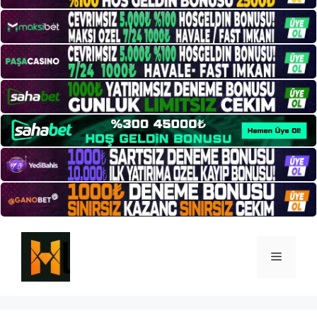
İçeriğe
atla
Menü