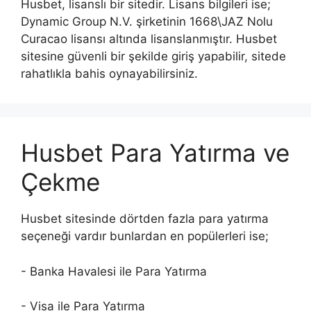
Husbet, lisanslı bir sitedir. Lisans bilgileri ise;
Dynamic Group N.V. şirketinin 1668\JAZ Nolu
Curacao lisansı altında lisanslanmıştır. Husbet
sitesine güvenli bir şekilde giriş yapabilir, sitede
rahatlıkla bahis oynayabilirsiniz.
Husbet Para Yatırma ve
Çekme
Husbet sitesinde dörtden fazla para yatırma
seçeneği vardır bunlardan en popülerleri ise;
- Banka Havalesi ile Para Yatırma
- Visa ile Para Yatırma