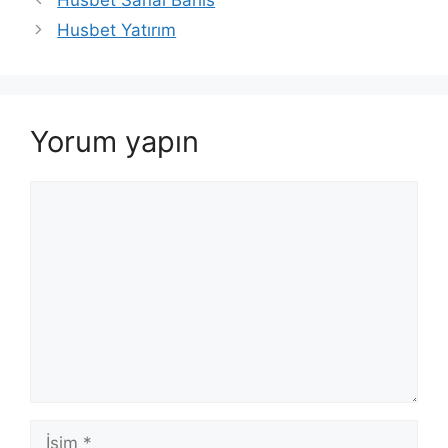
Husbet Yatırım
Yorum yapın
Yorum
İsim