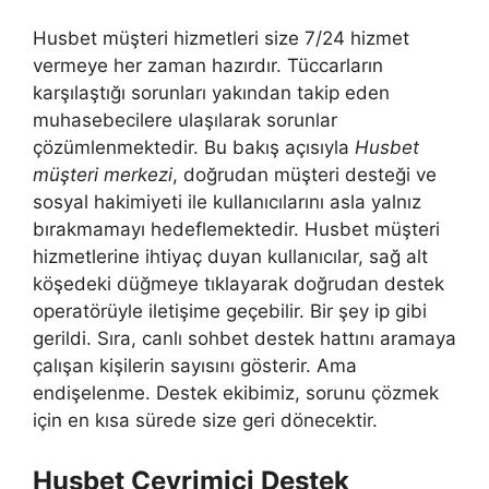
Husbet müşteri hizmetleri size 7/24 hizmet
vermeye her zaman hazırdır. Tüccarların
karşılaştığı sorunları yakından takip eden
muhasebecilere ulaşılarak sorunlar
çözümlenmektedir. Bu bakış açısıyla
Husbet
müşteri merkezi
, doğrudan müşteri desteği ve
sosyal hakimiyeti ile kullanıcılarını asla yalnız
bırakmamayı hedeflemektedir. Husbet müşteri
hizmetlerine ihtiyaç duyan kullanıcılar, sağ alt
köşedeki düğmeye tıklayarak doğrudan destek
operatörüyle iletişime geçebilir. Bir şey ip gibi
gerildi. Sıra, canlı sohbet destek hattını aramaya
çalışan kişilerin sayısını gösterir. Ama
endişelenme. Destek ekibimiz, sorunu çözmek
için en kısa sürede size geri dönecektir.
Husbet Çevrimiçi Destek