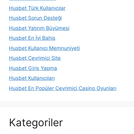
Husbet Türk Kullanıcılar
Husbet Sorun Desteği
Husbet Yatırım Büyümesi
Husbet En İyi Bahis
Husbet Kullanıcı Memnuniyeti
Husbet Çevrimiçi Site
Husbet Giriş Yapma
Husbet Kullanıcıları
Husbet En Popüler Çevrimiçi Casino Oyunları
Kategoriler