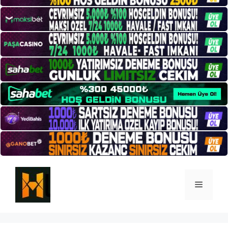
İçeriğe
atla
Menü