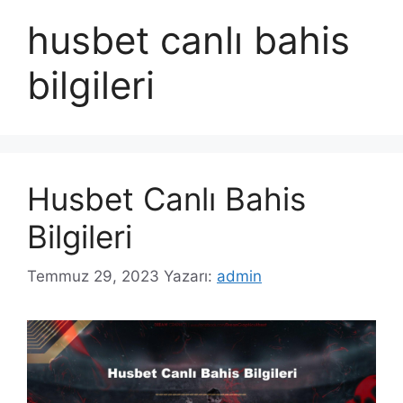
husbet canlı bahis
bilgileri
Husbet Canlı Bahis
Bilgileri
Temmuz 29, 2023
Yazarı:
admin