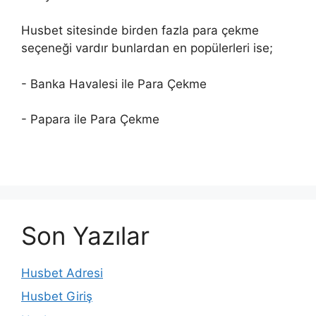
Husbet sitesinde birden fazla para çekme
seçeneği vardır bunlardan en popülerleri ise;
- Banka Havalesi ile Para Çekme
- Papara ile Para Çekme
Son Yazılar
Husbet Adresi
Husbet Giriş