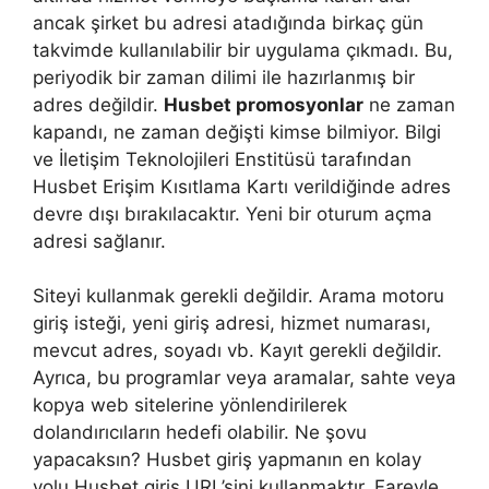
ancak şirket bu adresi atadığında birkaç gün
takvimde kullanılabilir bir uygulama çıkmadı. Bu,
periyodik bir zaman dilimi ile hazırlanmış bir
adres değildir.
Husbet promosyonlar
ne zaman
kapandı, ne zaman değişti kimse bilmiyor. Bilgi
ve İletişim Teknolojileri Enstitüsü tarafından
Husbet Erişim Kısıtlama Kartı verildiğinde adres
devre dışı bırakılacaktır. Yeni bir oturum açma
adresi sağlanır.
Siteyi kullanmak gerekli değildir. Arama motoru
giriş isteği, yeni giriş adresi, hizmet numarası,
mevcut adres, soyadı vb. Kayıt gerekli değildir.
Ayrıca, bu programlar veya aramalar, sahte veya
kopya web sitelerine yönlendirilerek
dolandırıcıların hedefi olabilir. Ne şovu
yapacaksın? Husbet giriş yapmanın en kolay
yolu Husbet giriş URL’sini kullanmaktır. Fareyle