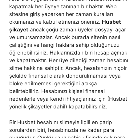
kapatmak her üyeye tanınan bir haktır. Web
sitesine giriş yaparken her zaman kuralları
okumanızı ve kabul etmenizi öneririz.
Husbet
şikayet
ancak çoğu zaman üyeler dosyayı açar
ve umursamazlar. Ancak burada sitenin nasıl
çalıştığını ve hangi haklara sahip olduğunuzu
öğrenebilirsiniz. Haklarınızdan biri hesap açmak
ve kapatmaktır. Her üye dilediği zaman hesabını
silme hakkına sahiptir. Ancak, hesabınızın hiçbir
şekilde finansal olarak dondurulmaması veya
bloke edilmemesi gerektiğini açıkça
belirtebiliriz. Hesabınızı kişisel finansal
nedenlerle veya kendi ihtiyaçlarınız için (Husbet
yönelik şikayetler dahil) kapatabilirsiniz.
Bir Husbet hesabını silmeyle ilgili en garip
sorulardan biri, hesabınızda ne kadar para
olduğudur. Çünkü canlı bahis ofisinde çok para