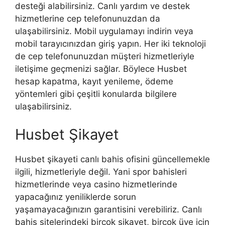
desteği alabilirsiniz. Canlı yardım ve destek
hizmetlerine cep telefonunuzdan da
ulaşabilirsiniz. Mobil uygulamayı indirin veya
mobil tarayıcınızdan giriş yapın. Her iki teknoloji
de cep telefonunuzdan müşteri hizmetleriyle
iletişime geçmenizi sağlar. Böylece Husbet
hesap kapatma, kayıt yenileme, ödeme
yöntemleri gibi çeşitli konularda bilgilere
ulaşabilirsiniz.
Husbet Şikayet
Husbet şikayeti canlı bahis ofisini güncellemekle
ilgili, hizmetleriyle değil. Yani spor bahisleri
hizmetlerinde veya casino hizmetlerinde
yapacağınız yeniliklerde sorun
yaşamayacağınızın garantisini verebiliriz. Canlı
bahis sitelerindeki birçok şikayet, birçok üye için