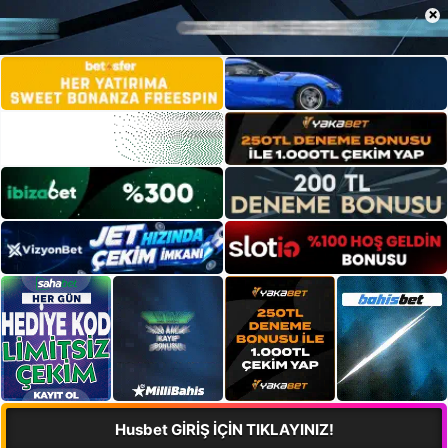
×
Husbet GİRİŞ İÇİN TIKLAYINIZ!