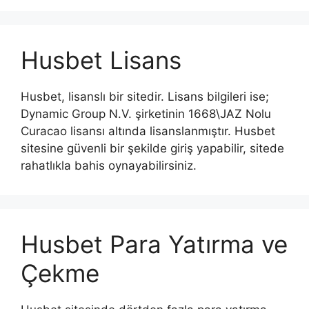
Husbet Lisans
Husbet, lisanslı bir sitedir. Lisans bilgileri ise;
Dynamic Group N.V. şirketinin 1668\JAZ Nolu
Curacao lisansı altında lisanslanmıştır. Husbet
sitesine güvenli bir şekilde giriş yapabilir, sitede
rahatlıkla bahis oynayabilirsiniz.
Husbet Para Yatırma ve
Çekme