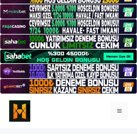
İçeriğe
atla
Menü