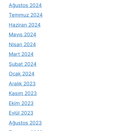
Ağustos 2024
Temmuz 2024
Haziran 2024
Mayıs 2024
Nisan 2024
Mart 2024
Şubat 2024
Ocak 2024
Aralık 2023
Kasım 2023
Ekim 2023
Eylül 2023
Ağustos 2023