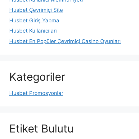
Husbet Çevrimiçi Site
Husbet Giriş Yapma
Husbet Kullanıcıları
Husbet En Popüler Çevrimiçi Casino Oyunları
Kategoriler
Husbet Promosyonlar
Etiket Bulutu