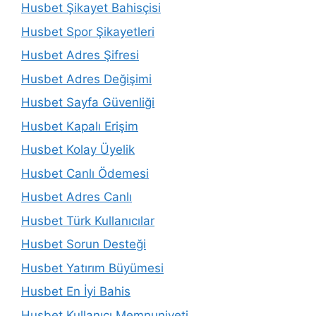
Husbet Şikayet Bahisçisi
Husbet Spor Şikayetleri
Husbet Adres Şifresi
Husbet Adres Değişimi
Husbet Sayfa Güvenliği
Husbet Kapalı Erişim
Husbet Kolay Üyelik
Husbet Canlı Ödemesi
Husbet Adres Canlı
Husbet Türk Kullanıcılar
Husbet Sorun Desteği
Husbet Yatırım Büyümesi
Husbet En İyi Bahis
Husbet Kullanıcı Memnuniyeti