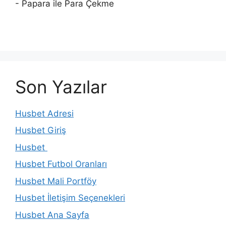
- Papara ile Para Çekme
Son Yazılar
Husbet Adresi
Husbet Giriş
Husbet
Husbet Futbol Oranları
Husbet Mali Portföy
Husbet İletişim Seçenekleri
Husbet Ana Sayfa