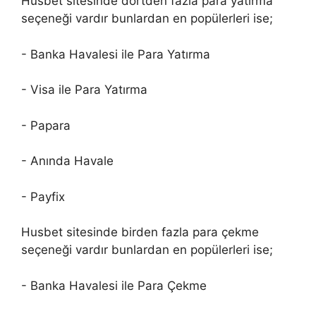
Husbet sitesinde dörtden fazla para yatırma
seçeneği vardır bunlardan en popülerleri ise;
- Banka Havalesi ile Para Yatırma
- Visa ile Para Yatırma
- Papara
- Anında Havale
- Payfix
Husbet sitesinde birden fazla para çekme
seçeneği vardır bunlardan en popülerleri ise;
- Banka Havalesi ile Para Çekme