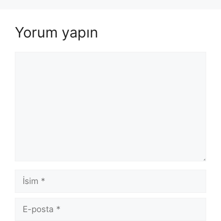
Yorum yapın
Yorum
İsim
E-
posta