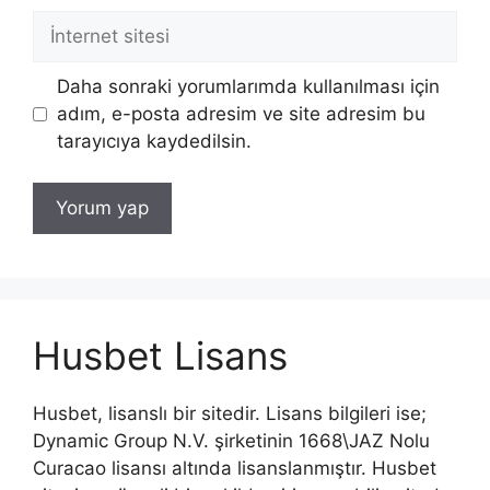
İnternet
sitesi
Daha sonraki yorumlarımda kullanılması için
adım, e-posta adresim ve site adresim bu
tarayıcıya kaydedilsin.
Husbet Lisans
Husbet, lisanslı bir sitedir. Lisans bilgileri ise;
Dynamic Group N.V. şirketinin 1668\JAZ Nolu
Curacao lisansı altında lisanslanmıştır. Husbet