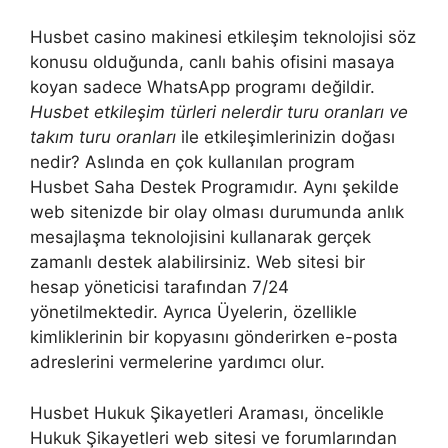
Husbet casino makinesi etkileşim teknolojisi söz
konusu olduğunda, canlı bahis ofisini masaya
koyan sadece WhatsApp programı değildir.
Husbet etkileşim türleri nelerdir turu oranları ve
takım turu oranları
ile etkileşimlerinizin doğası
nedir? Aslında en çok kullanılan program
Husbet Saha Destek Programıdır. Aynı şekilde
web sitenizde bir olay olması durumunda anlık
mesajlaşma teknolojisini kullanarak gerçek
zamanlı destek alabilirsiniz. Web sitesi bir
hesap yöneticisi tarafından 7/24
yönetilmektedir. Ayrıca Üyelerin, özellikle
kimliklerinin bir kopyasını gönderirken e-posta
adreslerini vermelerine yardımcı olur.
Husbet Hukuk Şikayetleri Araması, öncelikle
Hukuk Şikayetleri web sitesi ve forumlarından