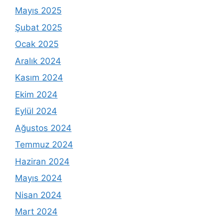
Mayıs 2025
Şubat 2025
Ocak 2025
Aralık 2024
Kasım 2024
Ekim 2024
Eylül 2024
Ağustos 2024
Temmuz 2024
Haziran 2024
Mayıs 2024
Nisan 2024
Mart 2024