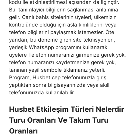
kodu ile etkinleştirilmesi açısından da ilginçtir.
Bu, tanımlayıcı bilgilerin sağlanması anlamına
gelir. Canlı bahis sitelerinin üyeleri, ülkemizin
kontrolünde olduğu için asla kimliklerini veya
telefon bilgilerini paylaşmak istemezler. Öte
yandan, bu döneme giren site teknisyenleri,
yerleşik WhatsApp programını kullanarak
üyelere Telefon numaranızı girmenize gerek yok,
telefon numaranızı kaydetmenize gerek yok,
tanınan yeşil sembole tıklamanız yeterli.
Program, Husbet cep telefonunuzla giriş
yaptıktan sonra bilgisayarınızda veya akıllı
telefonunuzda kullanılabilir.
Husbet Etkileşim Türleri Nelerdir
Turu Oranları Ve Takım Turu
Oranları