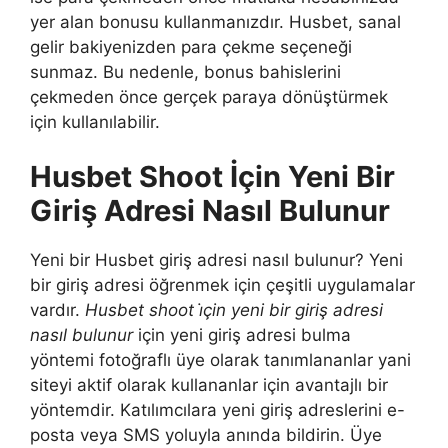
yer alan bonusu kullanmanızdır. Husbet, sanal
gelir bakiyenizden para çekme seçeneği
sunmaz. Bu nedenle, bonus bahislerini
çekmeden önce gerçek paraya dönüştürmek
için kullanılabilir.
Husbet Shoot İçin Yeni Bir
Giriş Adresi Nasıl Bulunur
Yeni bir Husbet giriş adresi nasıl bulunur? Yeni
bir giriş adresi öğrenmek için çeşitli uygulamalar
vardır.
Husbet shoot i̇çin yeni bir giriş adresi
nasıl bulunur
için yeni giriş adresi bulma
yöntemi fotoğraflı üye olarak tanımlananlar yani
siteyi aktif olarak kullananlar için avantajlı bir
yöntemdir. Katılımcılara yeni giriş adreslerini e-
posta veya SMS yoluyla anında bildirin. Üye