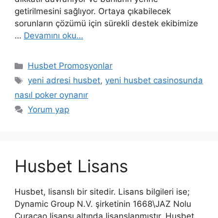
getirilmesini sağlıyor. Ortaya çıkabilecek
sorunların çözümü için sürekli destek ekibimize
…
Devamını oku…
Kategoriler
Husbet Promosyonlar
Etiketler
yeni adresi husbet
,
yeni husbet casinosunda
nasıl poker oynanır
Yorum yap
Husbet Lisans
Husbet, lisanslı bir sitedir. Lisans bilgileri ise;
Dynamic Group N.V. şirketinin 1668\JAZ Nolu
Curacao lisansı altında lisanslanmıştır. Husbet