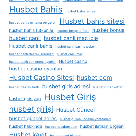
Husbet Bahis
husbet bahis adresi
Husbet bahis sitesi
husbet bahis oynama belgeleri
husbet bonus
husbet bahis tutkunları
husbet belgeleri i̇ste
husbet canli
husbet canli maç izle
Husbet canlı bahis
husbet canlı casino poker
husbet canlı destek sorunları
husbet canlı maç
Husbet casino
husbet canlı ve normal oyunlar
husbet casino oyunları
Husbet Casino Sitesi
husbet com
husbet giris adresi
husbet destek hattı
husbet giris twitter
Husbet Giriş
husbet giris yap
husbet girişi
Husbet Güncel
husbet güncel adres
husbet güvenli ödeme yöntemleri
husbet hakkında
husbet i̇letişim bilgileri
husbet hesabını açın
Husbet kayıt
husbet kayıt hizmeti