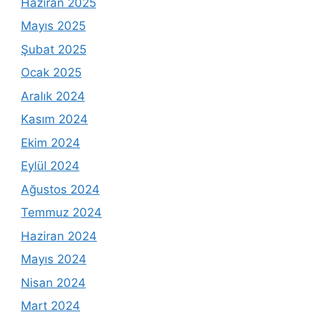
Haziran 2025
Mayıs 2025
Şubat 2025
Ocak 2025
Aralık 2024
Kasım 2024
Ekim 2024
Eylül 2024
Ağustos 2024
Temmuz 2024
Haziran 2024
Mayıs 2024
Nisan 2024
Mart 2024