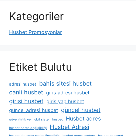
Kategoriler
Husbet Promosyonlar
Etiket Bulutu
bahis sitesi husbet
adresi husbet
canli husbet
giris adresi husbet
girisi husbet
giris yap husbet
güncel husbet
güncel adresi husbet
Husbet adres
güvenilirlik ve mobil sistem husbet
Husbet Adresi
husbet adres değişikliği
husbet altyapısı neden önemlidir
husbet arama motoru
husbet baccarat