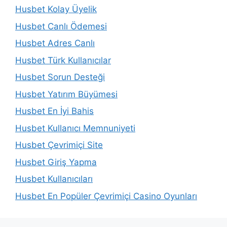
Husbet Kolay Üyelik
Husbet Canlı Ödemesi
Husbet Adres Canlı
Husbet Türk Kullanıcılar
Husbet Sorun Desteği
Husbet Yatırım Büyümesi
Husbet En İyi Bahis
Husbet Kullanıcı Memnuniyeti
Husbet Çevrimiçi Site
Husbet Giriş Yapma
Husbet Kullanıcıları
Husbet En Popüler Çevrimiçi Casino Oyunları