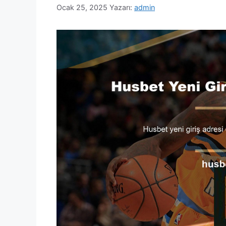
Ocak 25, 2025
Yazarı:
admin