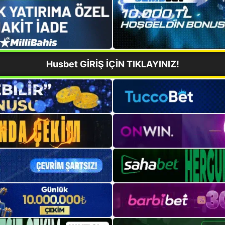
Husbet GİRİŞ İÇİN TIKLAYINIZ!