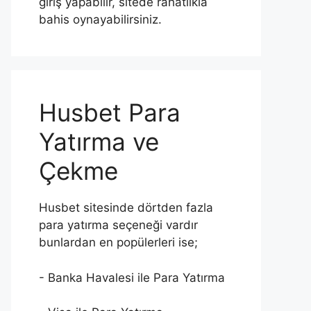
giriş yapabilir, sitede rahatlıkla
bahis oynayabilirsiniz.
Husbet Para
Yatırma ve
Çekme
Husbet sitesinde dörtden fazla
para yatırma seçeneği vardır
bunlardan en popülerleri ise;
- Banka Havalesi ile Para Yatırma