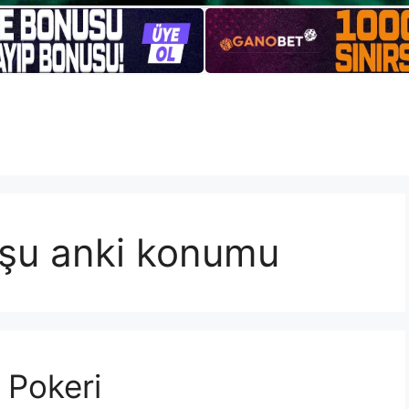
n şu anki konumu
 Pokeri