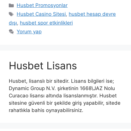
Kategoriler
Husbet Promosyonlar
Etiketler
Husbet Casino Sitesi
,
husbet hesap devre
dışı
,
husbet spor etkinlikleri
Yorum yap
Husbet Lisans
Husbet, lisanslı bir sitedir. Lisans bilgileri ise;
Dynamic Group N.V. şirketinin 1668\JAZ Nolu
Curacao lisansı altında lisanslanmıştır. Husbet
sitesine güvenli bir şekilde giriş yapabilir, sitede
rahatlıkla bahis oynayabilirsiniz.