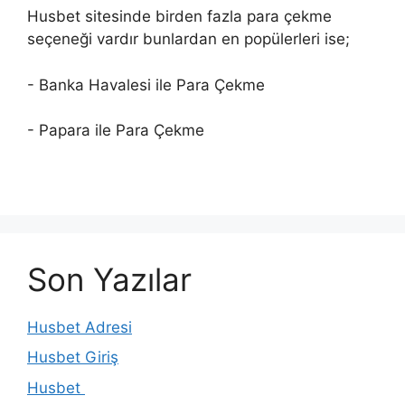
Husbet sitesinde birden fazla para çekme
seçeneği vardır bunlardan en popülerleri ise;
- Banka Havalesi ile Para Çekme
- Papara ile Para Çekme
Son Yazılar
Husbet Adresi
Husbet Giriş
Husbet