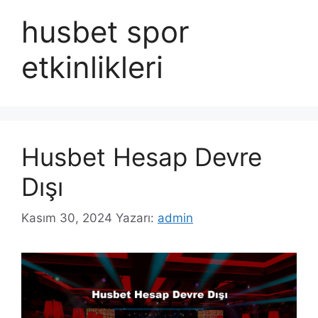
husbet spor
etkinlikleri
Husbet Hesap Devre
Dışı
Kasım 30, 2024
Yazarı:
admin