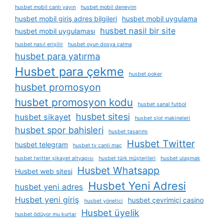
husbet mobil canlı yayın
husbet mobil deneyim
husbet mobil giriş adres bilgileri
husbet mobil uygulama
husbet nasil bir site
husbet mobil uygulaması
husbet nasıl erişilir
husbet oyun dosya çalma
husbet para yatırma
Husbet para çekme
husbet poker
husbet promosyon
husbet promosyon kodu
husbet sanal futbol
husbet sitesi
husbet sikayet
husbet slot makineleri
husbet spor bahisleri
husbet tasarımı
Husbet Twitter
husbet telegram
husbet tv canli maç
husbet twitter şikayet altyapısı
husbet türk müşterileri
husbet ulaşmak
Husbet Whatsapp
Husbet web sitesi
Husbet Yeni Adresi
husbet yeni adres
Husbet yeni giriş
husbet çevrimiçi casino
husbet yönetici
Husbet üyelik
husbet ödüyor mu kurtar