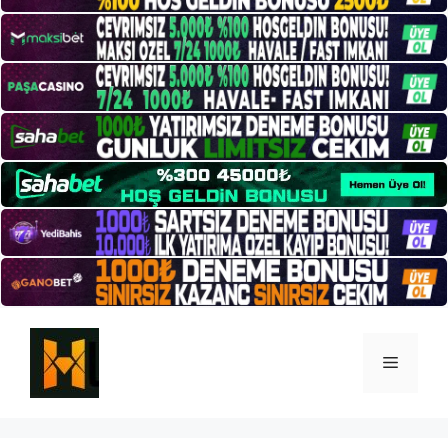
İçeriğe
atla
Menü