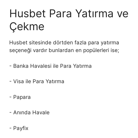
Husbet Para Yatırma ve
Çekme
Husbet sitesinde dörtden fazla para yatırma
seçeneği vardır bunlardan en popülerleri ise;
- Banka Havalesi ile Para Yatırma
- Visa ile Para Yatırma
- Papara
- Anında Havale
- Payfix