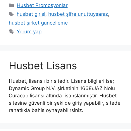
Kategoriler
Husbet Promosyonlar
Etiketler
husbet girişi
,
husbet şifre unuttuysanız
,
husbet şirket güncelleme
Yorum yap
Husbet Lisans
Husbet, lisanslı bir sitedir. Lisans bilgileri ise;
Dynamic Group N.V. şirketinin 1668\JAZ Nolu
Curacao lisansı altında lisanslanmıştır. Husbet
sitesine güvenli bir şekilde giriş yapabilir, sitede
rahatlıkla bahis oynayabilirsiniz.