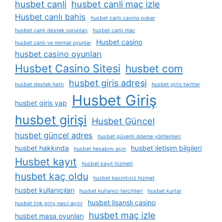
husbet canli
husbet canli maç izle
Husbet canlı bahis
husbet canlı casino poker
husbet canlı destek sorunları
husbet canlı maç
Husbet casino
husbet canlı ve normal oyunlar
husbet casino oyunları
Husbet Casino Sitesi
husbet com
husbet giris adresi
husbet destek hattı
husbet giris twitter
Husbet Giriş
husbet giris yap
husbet girişi
Husbet Güncel
husbet güncel adres
husbet güvenli ödeme yöntemleri
husbet hakkında
husbet i̇letişim bilgileri
husbet hesabını açın
Husbet kayıt
husbet kayıt hizmeti
husbet kaç oldu
husbet kesintisiz hizmet
husbet kullanıcıları
husbet kullanıcı tercihleri
husbet kurtar
husbet lisanslı casino
husbet link giriş nasıl açılır
husbet maç izle
husbet masa oyunları