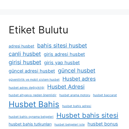
Etiket Bulutu
bahis sitesi husbet
adresi husbet
canli husbet
giris adresi husbet
girisi husbet
giris yap husbet
güncel husbet
güncel adresi husbet
Husbet adres
güvenilirlik ve mobil sistem husbet
Husbet Adresi
husbet adres değişikliği
husbet altyapısı neden önemlidir
husbet arama motoru
husbet baccarat
Husbet Bahis
husbet bahis adresi
Husbet bahis sitesi
husbet bahis oynama belgeleri
husbet bonus
husbet bahis tutkunları
husbet belgeleri i̇ste