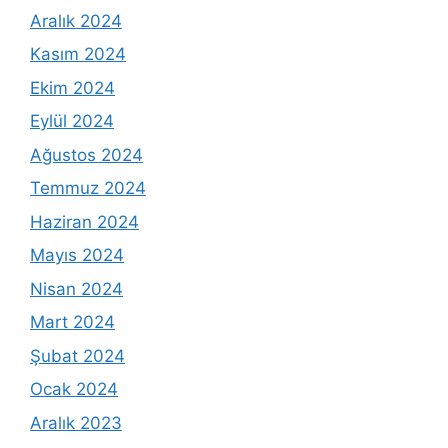
Aralık 2024
Kasım 2024
Ekim 2024
Eylül 2024
Ağustos 2024
Temmuz 2024
Haziran 2024
Mayıs 2024
Nisan 2024
Mart 2024
Şubat 2024
Ocak 2024
Aralık 2023