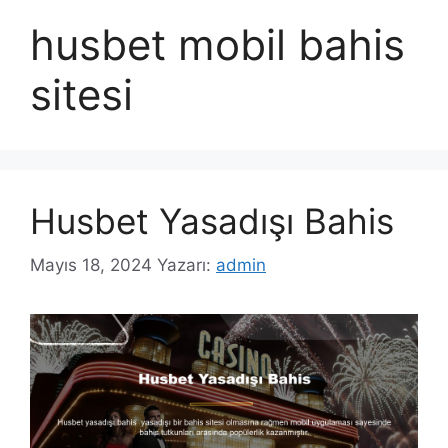
husbet mobil bahis
sitesi
Husbet Yasadışı Bahis
Mayıs 18, 2024
Yazarı:
admin