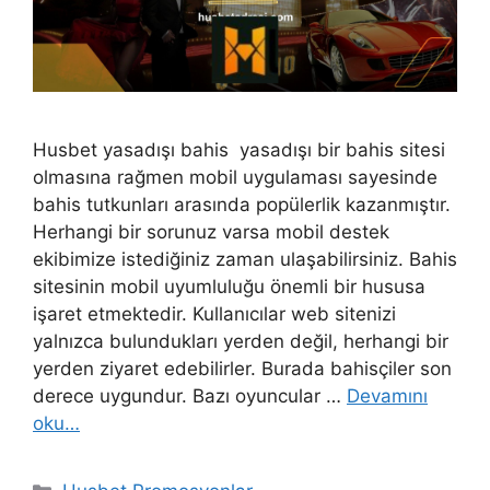
Husbet yasadışı bahis yasadışı bir bahis sitesi
olmasına rağmen mobil uygulaması sayesinde
bahis tutkunları arasında popülerlik kazanmıştır.
Herhangi bir sorunuz varsa mobil destek
ekibimize istediğiniz zaman ulaşabilirsiniz. Bahis
sitesinin mobil uyumluluğu önemli bir hususa
işaret etmektedir. Kullanıcılar web sitenizi
yalnızca bulundukları yerden değil, herhangi bir
yerden ziyaret edebilirler. Burada bahisçiler son
derece uygundur. Bazı oyuncular …
Devamını
oku…
Kategoriler