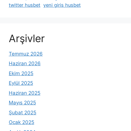
twitter husbet
yeni giris husbet
Arşivler
Temmuz 2026
Haziran 2026
Ekim 2025
Eylül 2025
Haziran 2025
Mayıs 2025
Şubat 2025
Ocak 2025