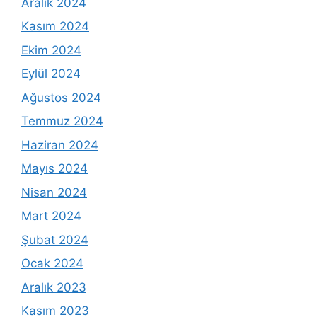
Aralık 2024
Kasım 2024
Ekim 2024
Eylül 2024
Ağustos 2024
Temmuz 2024
Haziran 2024
Mayıs 2024
Nisan 2024
Mart 2024
Şubat 2024
Ocak 2024
Aralık 2023
Kasım 2023