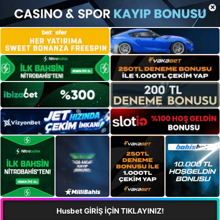
×
Husbet GİRİŞ İÇİN TIKLAYINIZ!