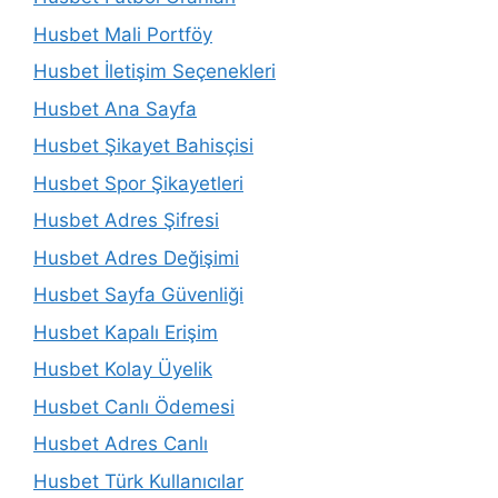
Husbet Mali Portföy
Husbet İletişim Seçenekleri
Husbet Ana Sayfa
Husbet Şikayet Bahisçisi
Husbet Spor Şikayetleri
Husbet Adres Şifresi
Husbet Adres Değişimi
Husbet Sayfa Güvenliği
Husbet Kapalı Erişim
Husbet Kolay Üyelik
Husbet Canlı Ödemesi
Husbet Adres Canlı
Husbet Türk Kullanıcılar