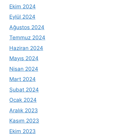
Ekim 2024
Eylül 2024
Ağustos 2024
Temmuz 2024
Haziran 2024
Mayıs 2024
Nisan 2024
Mart 2024
Şubat 2024
Ocak 2024
Aralık 2023
Kasım 2023
Ekim 2023