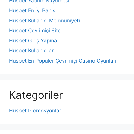
Husbet Yatırım Büyümesi
Husbet En İyi Bahis
Husbet Kullanıcı Memnuniyeti
Husbet Çevrimiçi Site
Husbet Giriş Yapma
Husbet Kullanıcıları
Husbet En Popüler Çevrimiçi Casino Oyunları
Kategoriler
Husbet Promosyonlar