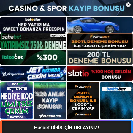
×
Husbet GİRİŞ İÇİN TIKLAYINIZ!