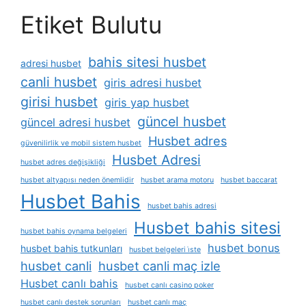
Etiket Bulutu
bahis sitesi husbet
adresi husbet
canli husbet
giris adresi husbet
girisi husbet
giris yap husbet
güncel husbet
güncel adresi husbet
Husbet adres
güvenilirlik ve mobil sistem husbet
Husbet Adresi
husbet adres değişikliği
husbet altyapısı neden önemlidir
husbet arama motoru
husbet baccarat
Husbet Bahis
husbet bahis adresi
Husbet bahis sitesi
husbet bahis oynama belgeleri
husbet bonus
husbet bahis tutkunları
husbet belgeleri i̇ste
husbet canli
husbet canli maç izle
Husbet canlı bahis
husbet canlı casino poker
husbet canlı destek sorunları
husbet canlı maç