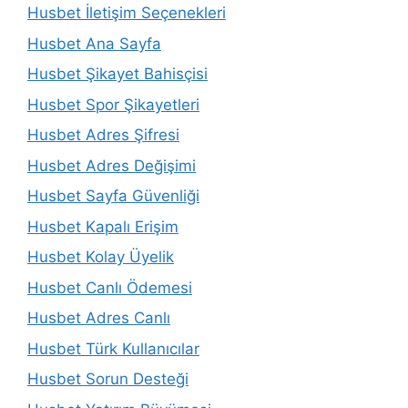
Husbet İletişim Seçenekleri
Husbet Ana Sayfa
Husbet Şikayet Bahisçisi
Husbet Spor Şikayetleri
Husbet Adres Şifresi
Husbet Adres Değişimi
Husbet Sayfa Güvenliği
Husbet Kapalı Erişim
Husbet Kolay Üyelik
Husbet Canlı Ödemesi
Husbet Adres Canlı
Husbet Türk Kullanıcılar
Husbet Sorun Desteği