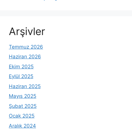
Arşivler
Temmuz 2026
Haziran 2026
Ekim 2025
Eylül 2025
Haziran 2025
Mayıs 2025
Şubat 2025
Ocak 2025
Aralık 2024