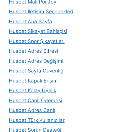
Husbet Mali Portföy
Husbet İletişim Seçenekleri
Husbet Ana Sayfa
Husbet Şikayet Bahisçisi
Husbet Spor Şikayetleri
Husbet Adres Şifresi
Husbet Adres Değişimi
Husbet Sayfa Güvenliği
Husbet Kapalı Erişim
Husbet Kolay Üyelik
Husbet Canlı Ödemesi
Husbet Adres Canlı
Husbet Türk Kullanıcılar
Husbet Sorun Desteği