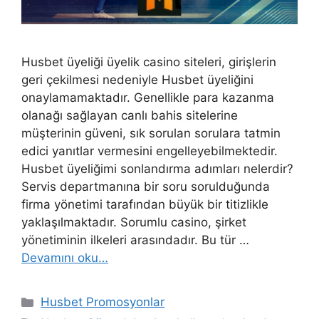
Husbet üyeliği üyelik casino siteleri, girişlerin
geri çekilmesi nedeniyle Husbet üyeliğini
onaylamamaktadır. Genellikle para kazanma
olanağı sağlayan canlı bahis sitelerine
müşterinin güveni, sık sorulan sorulara tatmin
edici yanıtlar vermesini engelleyebilmektedir.
Husbet üyeliğimi sonlandırma adımları nelerdir?
Servis departmanına bir soru sorulduğunda
firma yönetimi tarafından büyük bir titizlikle
yaklaşılmaktadır. Sorumlu casino, şirket
yönetiminin ilkeleri arasındadır. Bu tür …
Devamını oku…
Kategoriler
Husbet Promosyonlar