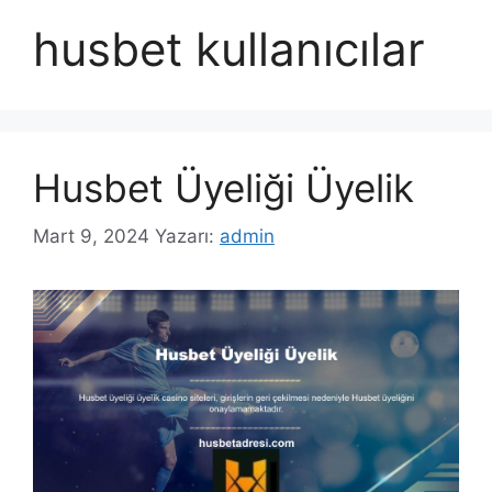
husbet kullanıcılar
Husbet Üyeliği Üyelik
Mart 9, 2024
Yazarı:
admin