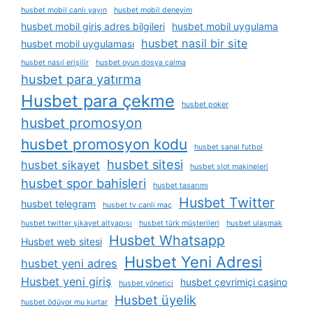
husbet mobil canlı yayın
husbet mobil deneyim
husbet mobil giriş adres bilgileri
husbet mobil uygulama
husbet nasil bir site
husbet mobil uygulaması
husbet nasıl erişilir
husbet oyun dosya çalma
husbet para yatırma
Husbet para çekme
husbet poker
husbet promosyon
husbet promosyon kodu
husbet sanal futbol
husbet sitesi
husbet sikayet
husbet slot makineleri
husbet spor bahisleri
husbet tasarımı
Husbet Twitter
husbet telegram
husbet tv canli maç
husbet twitter şikayet altyapısı
husbet türk müşterileri
husbet ulaşmak
Husbet Whatsapp
Husbet web sitesi
Husbet Yeni Adresi
husbet yeni adres
Husbet yeni giriş
husbet çevrimiçi casino
husbet yönetici
Husbet üyelik
husbet ödüyor mu kurtar