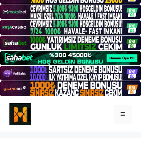
İçeriğe
atla
Menü