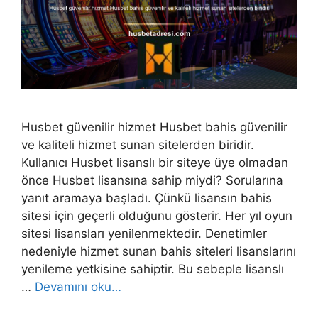
Husbet güvenilir hizmet Husbet bahis güvenilir
ve kaliteli hizmet sunan sitelerden biridir.
Kullanıcı Husbet lisanslı bir siteye üye olmadan
önce Husbet lisansına sahip miydi? Sorularına
yanıt aramaya başladı. Çünkü lisansın bahis
sitesi için geçerli olduğunu gösterir. Her yıl oyun
sitesi lisansları yenilenmektedir. Denetimler
nedeniyle hizmet sunan bahis siteleri lisanslarını
yenileme yetkisine sahiptir. Bu sebeple lisanslı
…
Devamını oku…