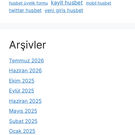
kayit husbet
husbet üyelik formu
mobil husbet
twitter husbet
yeni giris husbet
Arşivler
Temmuz 2026
Haziran 2026
Ekim 2025
Eylül 2025
Haziran 2025
Mayıs 2025
Şubat 2025
Ocak 2025