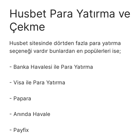
Husbet Para Yatırma ve
Çekme
Husbet sitesinde dörtden fazla para yatırma
seçeneği vardır bunlardan en popülerleri ise;
- Banka Havalesi ile Para Yatırma
- Visa ile Para Yatırma
- Papara
- Anında Havale
- Payfix