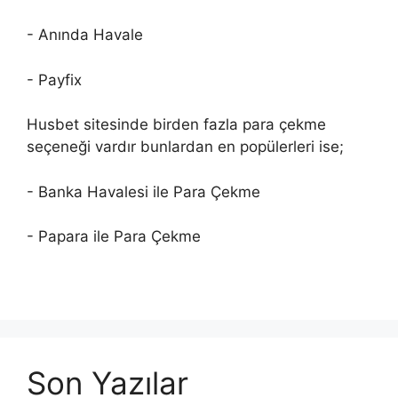
- Anında Havale
- Payfix
Husbet sitesinde birden fazla para çekme
seçeneği vardır bunlardan en popülerleri ise;
- Banka Havalesi ile Para Çekme
- Papara ile Para Çekme
Son Yazılar