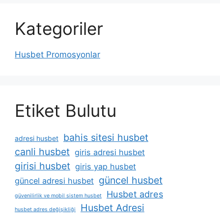
Kategoriler
Husbet Promosyonlar
Etiket Bulutu
bahis sitesi husbet
adresi husbet
canli husbet
giris adresi husbet
girisi husbet
giris yap husbet
güncel husbet
güncel adresi husbet
Husbet adres
güvenilirlik ve mobil sistem husbet
Husbet Adresi
husbet adres değişikliği