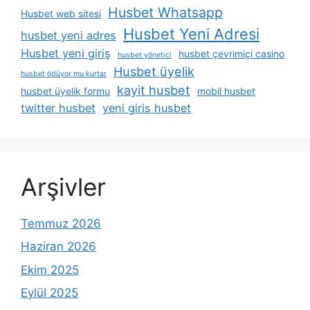
Husbet Whatsapp
Husbet web sitesi
Husbet Yeni Adresi
husbet yeni adres
Husbet yeni giriş
husbet çevrimiçi casino
husbet yönetici
Husbet üyelik
husbet ödüyor mu kurtar
kayit husbet
husbet üyelik formu
mobil husbet
twitter husbet
yeni giris husbet
Arşivler
Temmuz 2026
Haziran 2026
Ekim 2025
Eylül 2025