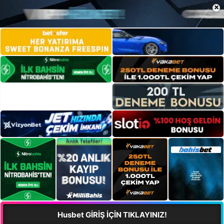
×
Husbet GİRİŞ İÇİN TIKLAYINIZ!