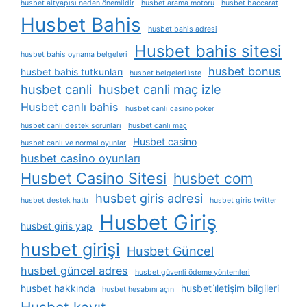
husbet altyapısı neden önemlidir
husbet arama motoru
husbet baccarat
Husbet Bahis
husbet bahis adresi
Husbet bahis sitesi
husbet bahis oynama belgeleri
husbet bonus
husbet bahis tutkunları
husbet belgeleri i̇ste
husbet canli
husbet canli maç izle
Husbet canlı bahis
husbet canlı casino poker
husbet canlı destek sorunları
husbet canlı maç
Husbet casino
husbet canlı ve normal oyunlar
husbet casino oyunları
Husbet Casino Sitesi
husbet com
husbet giris adresi
husbet destek hattı
husbet giris twitter
Husbet Giriş
husbet giris yap
husbet girişi
Husbet Güncel
husbet güncel adres
husbet güvenli ödeme yöntemleri
husbet hakkında
husbet i̇letişim bilgileri
husbet hesabını açın