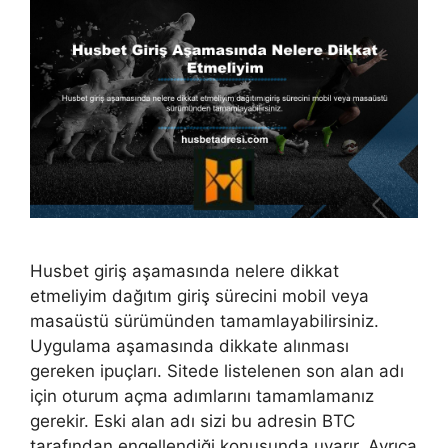
Husbet giriş aşamasında nelere dikkat
etmeliyim dağıtım giriş sürecini mobil veya
masaüstü sürümünden tamamlayabilirsiniz.
Uygulama aşamasında dikkate alınması
gereken ipuçları. Sitede listelenen son alan adı
için oturum açma adımlarını tamamlamanız
gerekir. Eski alan adı sizi bu adresin BTC
tarafından engellendiği konusunda uyarır. Ayrıca