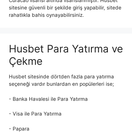
Curacao lisansı altında lisanslanmıştır. Husbet
sitesine güvenli bir şekilde giriş yapabilir, sitede
rahatlıkla bahis oynayabilirsiniz.
Husbet Para Yatırma ve
Çekme
Husbet sitesinde dörtden fazla para yatırma
seçeneği vardır bunlardan en popülerleri ise;
- Banka Havalesi ile Para Yatırma
- Visa ile Para Yatırma
- Papara