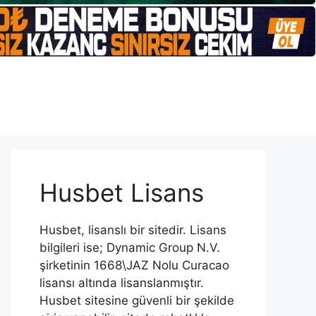
Husbet Lisans
Husbet, lisanslı bir sitedir. Lisans
bilgileri ise; Dynamic Group N.V.
şirketinin 1668\JAZ Nolu Curacao
lisansı altında lisanslanmıştır.
Husbet sitesine güvenli bir şekilde