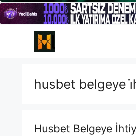
İçeriğe
atla
husbet belgeye i̇
Husbet Belgeye İhti