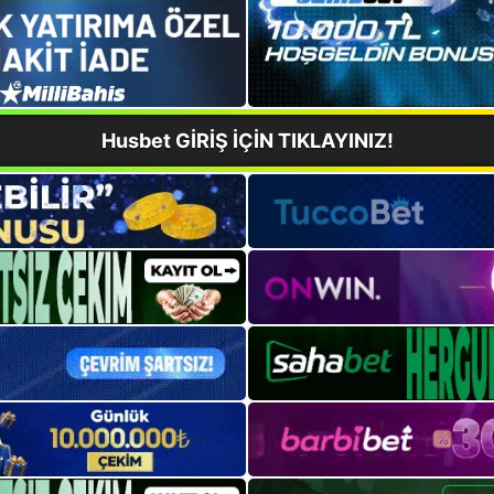
Husbet GİRİŞ İÇİN TIKLAYINIZ!