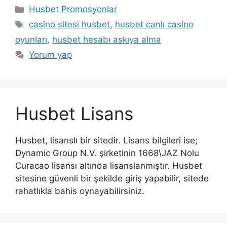
Kategoriler
Husbet Promosyonlar
Etiketler
casino sitesi husbet
,
husbet canlı casino
oyunları
,
husbet hesabı askıya alma
Yorum yap
Husbet Lisans
Husbet, lisanslı bir sitedir. Lisans bilgileri ise;
Dynamic Group N.V. şirketinin 1668\JAZ Nolu
Curacao lisansı altında lisanslanmıştır. Husbet
sitesine güvenli bir şekilde giriş yapabilir, sitede
rahatlıkla bahis oynayabilirsiniz.