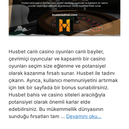
Husbet canlı casino oyunları canlı bayiler,
çevrimiçi oyuncular ve kapsamlı bir casino
oyunları seçim size eğlenme ve potansiyel
olarak kazanma fırsatı sunar. Husbet ile tadını
çıkarın. Ayrıca, kullanıcı memnuniyetini artırmak
için tek bir sayfada bir bonus sunabilirsiniz.
Husbet bahis ve casino siteleri aracılığıyla
potansiyel olarak önemli karlar elde
edebilirsiniz. Bu mükemmellik dünyasının
sunduğu fırsatları tam …
Devamını oku…