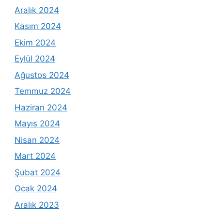
Aralık 2024
Kasım 2024
Ekim 2024
Eylül 2024
Ağustos 2024
Temmuz 2024
Haziran 2024
Mayıs 2024
Nisan 2024
Mart 2024
Şubat 2024
Ocak 2024
Aralık 2023