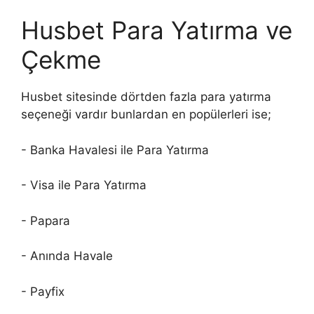
Husbet Para Yatırma ve
Çekme
Husbet sitesinde dörtden fazla para yatırma
seçeneği vardır bunlardan en popülerleri ise;
- Banka Havalesi ile Para Yatırma
- Visa ile Para Yatırma
- Papara
- Anında Havale
- Payfix