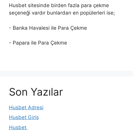
Husbet sitesinde birden fazla para çekme
seçeneği vardır bunlardan en popülerleri ise;
- Banka Havalesi ile Para Çekme
- Papara ile Para Çekme
Son Yazılar
Husbet Adresi
Husbet Giriş
Husbet