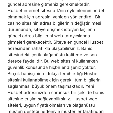
güncel adresine gitmeniz gerekmektedir.
Husbet internet sitesi btk’nin eylemlerinin hedefi
olmamak için adresini yeniden yönlendirdi. Bir
casino sitesinin adres bilgilerinin değiştirilmesi
durumunda, siteye erişmek isteyen kişilerin
güncel adres bilgilerini web tarayıcılarına
girmeleri gerekecektir. Siteye en güncel Husbet
adresinden rahatlıkla ulaşabilirsiniz. Bahis
sitesindeki içerik olağanüstü kalitede ve son
derece faydalıdır. Bu web sitesini kullanırken
güvenlik konusunda hiçbir endişeniz yoktur.
Birçok bahisçinin oldukça tercih ettiği Husbet
sitesini kullanabilmek için gerekli tüm bilgilerin
sağlanması büyük önem taşımaktadır. Yeni
Husbet adresinizden sorunsuz bir şekilde bahis
sitesine erişim sağlayabilirsiniz. Husbet web
siteleri, uygun fiyatlı olmaları ve olağanüstü
müşteri desteği nedeniyle müşteriler tarafından