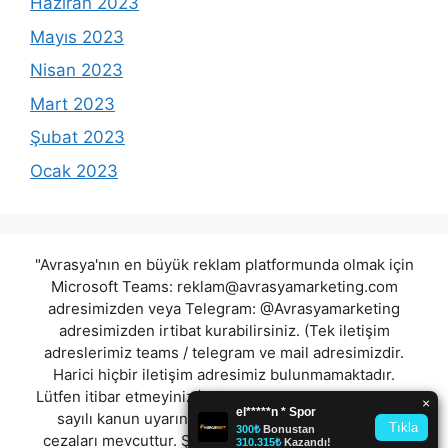
Haziran 2023
Mayıs 2023
Nisan 2023
Mart 2023
Şubat 2023
Ocak 2023
"Avrasya'nın en büyük reklam platformunda olmak için
Microsoft Teams:
reklam@avrasyamarketing.com
adresimizden veya Telegram: @Avrasyamarketing
adresimizden irtibat kurabilirsiniz. (Tek iletişim
adreslerimiz teams / telegram ve mail adresimizdir.
Harici hiçbir iletişim adresimiz bulunmamaktadır.
Lütfen itibar etmeyiniz.) Türkiye yasalarına göre 7258
sayılı kanun uyarınca yasa dışı bahis oynamanın
cezaları mevcuttur. Şu an bulunduğunuz site hiç bir