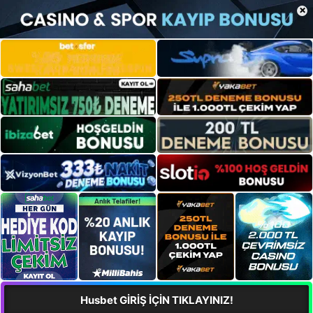
×
Husbet GİRİŞ İÇİN TIKLAYINIZ!