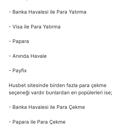
- Banka Havalesi ile Para Yatırma
- Visa ile Para Yatırma
- Papara
- Anında Havale
- Payfix
Husbet sitesinde birden fazla para çekme
seçeneği vardır bunlardan en popülerleri ise;
- Banka Havalesi ile Para Çekme
- Papara ile Para Çekme