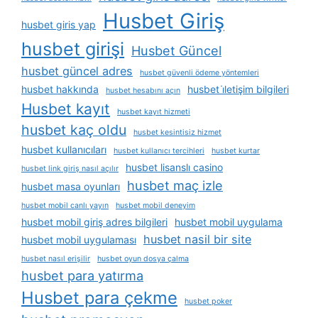
Husbet Giriş
husbet giris yap
husbet girişi
Husbet Güncel
husbet güncel adres
husbet güvenli ödeme yöntemleri
husbet hakkında
husbet i̇letişim bilgileri
husbet hesabını açın
Husbet kayıt
husbet kayıt hizmeti
husbet kaç oldu
husbet kesintisiz hizmet
husbet kullanıcıları
husbet kullanıcı tercihleri
husbet kurtar
husbet lisanslı casino
husbet link giriş nasıl açılır
husbet maç izle
husbet masa oyunları
husbet mobil canlı yayın
husbet mobil deneyim
husbet mobil giriş adres bilgileri
husbet mobil uygulama
husbet nasil bir site
husbet mobil uygulaması
husbet nasıl erişilir
husbet oyun dosya çalma
husbet para yatırma
Husbet para çekme
husbet poker