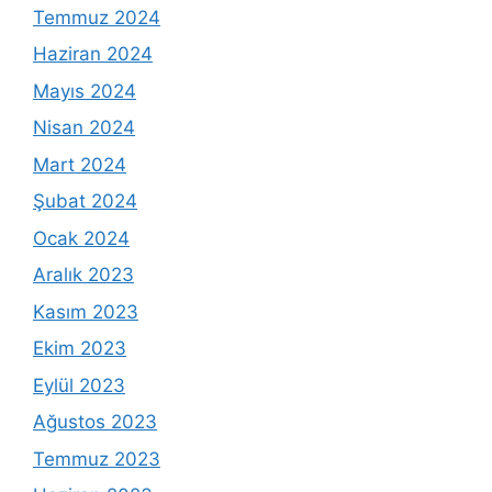
Temmuz 2024
Haziran 2024
Mayıs 2024
Nisan 2024
Mart 2024
Şubat 2024
Ocak 2024
Aralık 2023
Kasım 2023
Ekim 2023
Eylül 2023
Ağustos 2023
Temmuz 2023