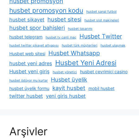
husbet promosyon
husbet promosyon kodu
husbet sanal futbol
husbet sitesi
husbet sikayet
husbet slot makineleri
husbet spor bahisleri
husbet tasarımı
Husbet Twitter
husbet telegram
husbet tv canli maç
husbet twitter şikayet altyapısı
husbet türk müşterileri
husbet ulaşmak
Husbet Whatsapp
Husbet web sitesi
Husbet Yeni Adresi
husbet yeni adres
Husbet yeni giriş
husbet çevrimiçi casino
husbet yönetici
Husbet üyelik
husbet ödüyor mu kurtar
kayit husbet
husbet üyelik formu
mobil husbet
twitter husbet
yeni giris husbet
Arşivler