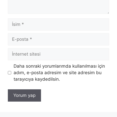
İsim
E-
posta
İnternet
sitesi
Daha sonraki yorumlarımda kullanılması için
adım, e-posta adresim ve site adresim bu
tarayıcıya kaydedilsin.