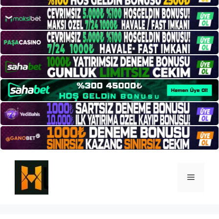
İçeriğe
atla
Menü