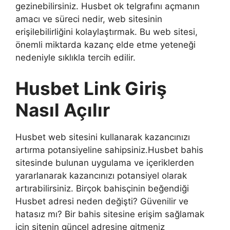
gezinebilirsiniz. Husbet ok telgrafını açmanın
amacı ve süreci nedir, web sitesinin
erişilebilirliğini kolaylaştırmak. Bu web sitesi,
önemli miktarda kazanç elde etme yeteneği
nedeniyle sıklıkla tercih edilir.
Husbet Link Giriş
Nasıl Açılır
Husbet web sitesini kullanarak kazancınızı
artırma potansiyeline sahipsiniz.Husbet bahis
sitesinde bulunan uygulama ve içeriklerden
yararlanarak kazancınızı potansiyel olarak
artırabilirsiniz. Birçok bahisçinin beğendiği
Husbet adresi neden değişti? Güvenilir ve
hatasız mı? Bir bahis sitesine erişim sağlamak
için sitenin güncel adresine gitmeniz