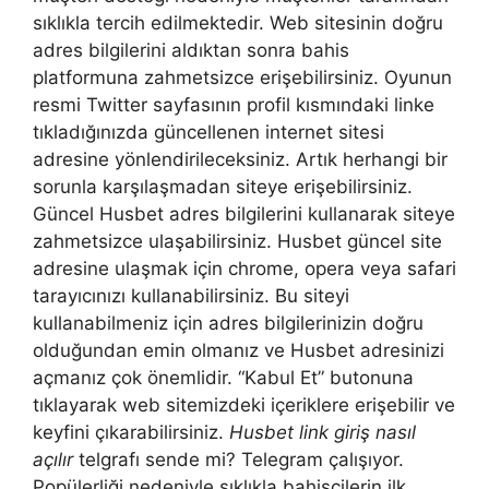
sıklıkla tercih edilmektedir. Web sitesinin doğru
adres bilgilerini aldıktan sonra bahis
platformuna zahmetsizce erişebilirsiniz. Oyunun
resmi Twitter sayfasının profil kısmındaki linke
tıkladığınızda güncellenen internet sitesi
adresine yönlendirileceksiniz. Artık herhangi bir
sorunla karşılaşmadan siteye erişebilirsiniz.
Güncel Husbet adres bilgilerini kullanarak siteye
zahmetsizce ulaşabilirsiniz. Husbet güncel site
adresine ulaşmak için chrome, opera veya safari
tarayıcınızı kullanabilirsiniz. Bu siteyi
kullanabilmeniz için adres bilgilerinizin doğru
olduğundan emin olmanız ve Husbet adresinizi
açmanız çok önemlidir. “Kabul Et” butonuna
tıklayarak web sitemizdeki içeriklere erişebilir ve
keyfini çıkarabilirsiniz.
Husbet link giriş nasıl
açılır
telgrafı sende mi? Telegram çalışıyor.
Popülerliği nedeniyle sıklıkla bahisçilerin ilk