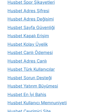
Husbet Spor Şikayetleri
Husbet Adres Şifresi
Husbet Adres Değişimi
Husbet Sayfa Güvenliği
Husbet Kapalı Erişim
Husbet Kolay Üyelik
Husbet Canlı Ödemesi
Husbet Adres Canlı
Husbet Türk Kullanıcılar
Husbet Sorun Desteği
Husbet Yatırım Büyümesi
Husbet En İyi Bahis
Husbet Kullanıcı Memnuniyeti
Husbet Çevrimiçi Site