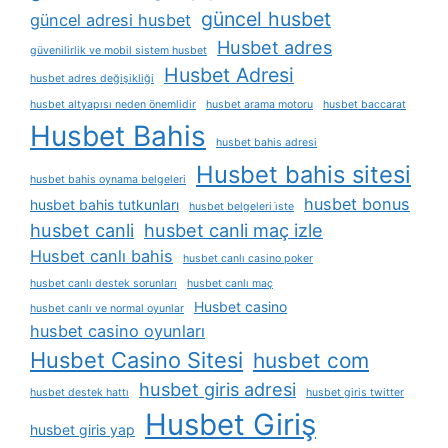
güncel husbet
güncel adresi husbet
Husbet adres
güvenilirlik ve mobil sistem husbet
Husbet Adresi
husbet adres değişikliği
husbet altyapısı neden önemlidir
husbet arama motoru
husbet baccarat
Husbet Bahis
husbet bahis adresi
Husbet bahis sitesi
husbet bahis oynama belgeleri
husbet bonus
husbet bahis tutkunları
husbet belgeleri i̇ste
husbet canli
husbet canli maç izle
Husbet canlı bahis
husbet canlı casino poker
husbet canlı destek sorunları
husbet canlı maç
Husbet casino
husbet canlı ve normal oyunlar
husbet casino oyunları
Husbet Casino Sitesi
husbet com
husbet giris adresi
husbet destek hattı
husbet giris twitter
Husbet Giriş
husbet giris yap