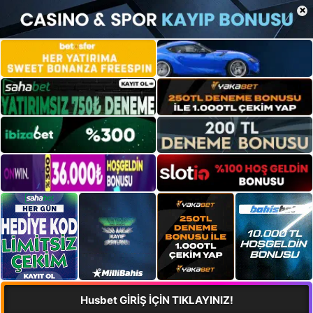
×
Husbet GİRİŞ İÇİN TIKLAYINIZ!