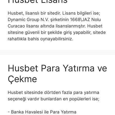
Husbet, lisanslı bir sitedir. Lisans bilgileri ise;
Dynamic Group N.V. şirketinin 1668\JAZ Nolu
Curacao lisansı altında lisanslanmıştır. Husbet
sitesine güvenli bir şekilde giriş yapabilir, sitede
rahatlıkla bahis oynayabilirsiniz.
Husbet Para Yatırma ve
Çekme
Husbet sitesinde dörtden fazla para yatırma
seçeneği vardır bunlardan en popülerleri ise;
- Banka Havalesi ile Para Yatırma