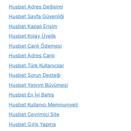
Husbet Adres Değişimi
Husbet Sayfa Güvenliği
Husbet Kapalı Erişim
Husbet Kolay Üyelik
Husbet Canlı Ödemesi
Husbet Adres Canlı
Husbet Türk Kullanıcılar
Husbet Sorun Desteği
Husbet Yatırım Büyümesi
Husbet En İyi Bahis
Husbet Kullanıcı Memnuniyeti
Husbet Çevrimiçi Site
Husbet Giriş Yapma