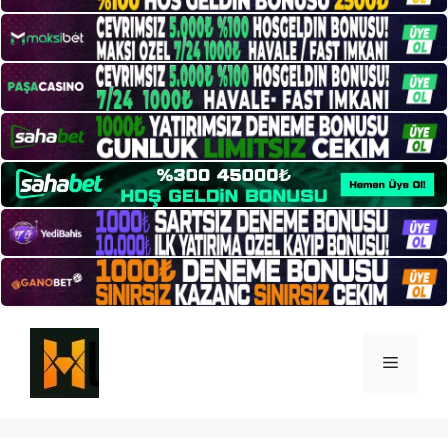
İçeriğe
atla
Menü