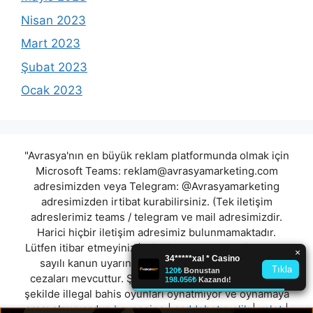
Nisan 2023
Mart 2023
Şubat 2023
Ocak 2023
"Avrasya'nın en büyük reklam platformunda olmak için
Microsoft Teams:
reklam@avrasyamarketing.com
adresimizden veya Telegram: @Avrasyamarketing
adresimizden irtibat kurabilirsiniz. (Tek iletişim
adreslerimiz teams / telegram ve mail adresimizdir.
Harici hiçbir iletişim adresimiz bulunmamaktadır.
Lütfen itibar etmeyiniz.) Türkiye yasalarına göre 7258
sayılı kanun uyarınca yasa dışı bahis oynamanın
cezaları mevcuttur. Şu an bulunduğunuz site hiç bir
şekilde illegal bahis oyunları oynatmıyor ve oynamaya
aracı olmuyordur.
baynesine
|
caddebetuyelik
|
xslot
|