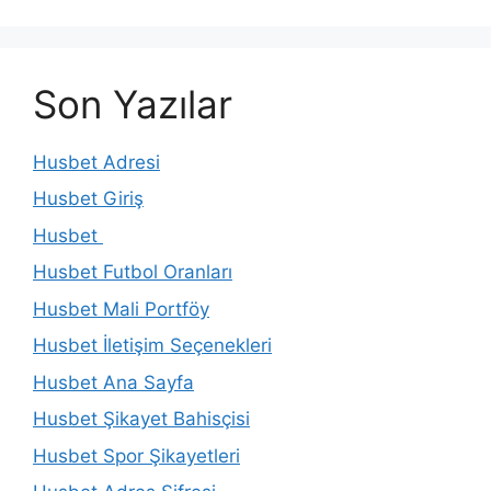
Son Yazılar
Husbet Adresi
Husbet Giriş
Husbet
Husbet Futbol Oranları
Husbet Mali Portföy
Husbet İletişim Seçenekleri
Husbet Ana Sayfa
Husbet Şikayet Bahisçisi
Husbet Spor Şikayetleri