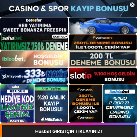
×
Husbet GİRİŞ İÇİN TIKLAYINIZ!