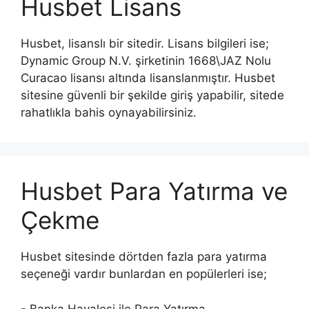
Husbet Lisans
Husbet, lisanslı bir sitedir. Lisans bilgileri ise;
Dynamic Group N.V. şirketinin 1668\JAZ Nolu
Curacao lisansı altında lisanslanmıştır. Husbet
sitesine güvenli bir şekilde giriş yapabilir, sitede
rahatlıkla bahis oynayabilirsiniz.
Husbet Para Yatırma ve
Çekme
Husbet sitesinde dörtden fazla para yatırma
seçeneği vardır bunlardan en popülerleri ise;
- Banka Havalesi ile Para Yatırma