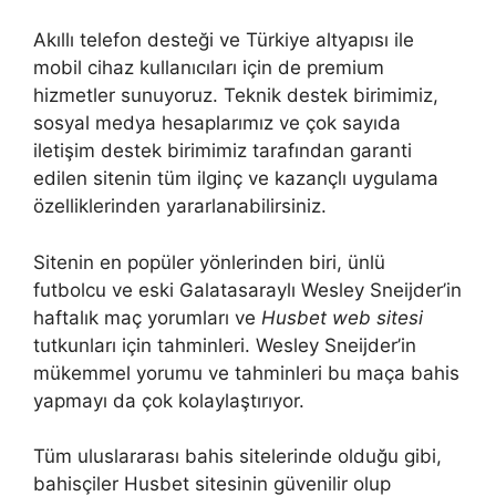
Akıllı telefon desteği ve Türkiye altyapısı ile
mobil cihaz kullanıcıları için de premium
hizmetler sunuyoruz. Teknik destek birimimiz,
sosyal medya hesaplarımız ve çok sayıda
iletişim destek birimimiz tarafından garanti
edilen sitenin tüm ilginç ve kazançlı uygulama
özelliklerinden yararlanabilirsiniz.
Sitenin en popüler yönlerinden biri, ünlü
futbolcu ve eski Galatasaraylı Wesley Sneijder’in
haftalık maç yorumları ve
Husbet web sitesi
tutkunları için tahminleri. Wesley Sneijder’in
mükemmel yorumu ve tahminleri bu maça bahis
yapmayı da çok kolaylaştırıyor.
Tüm uluslararası bahis sitelerinde olduğu gibi,
bahisçiler Husbet sitesinin güvenilir olup