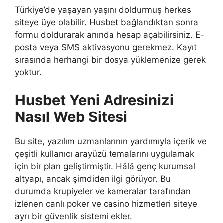
Türkiye’de yaşayan yaşını doldurmuş herkes
siteye üye olabilir. Husbet bağlandıktan sonra
formu doldurarak anında hesap açabilirsiniz. E-
posta veya SMS aktivasyonu gerekmez. Kayıt
sırasında herhangi bir dosya yüklemenize gerek
yoktur.
Husbet Yeni Adresinizi
Nasıl Web Sitesi
Bu site, yazılım uzmanlarının yardımıyla içerik ve
çeşitli kullanıcı arayüzü temalarını uygulamak
için bir plan geliştirmiştir. Hâlâ genç kurumsal
altyapı, ancak şimdiden ilgi görüyor. Bu
durumda krupiyeler ve kameralar tarafından
izlenen canlı poker ve casino hizmetleri siteye
ayrı bir güvenlik sistemi ekler.