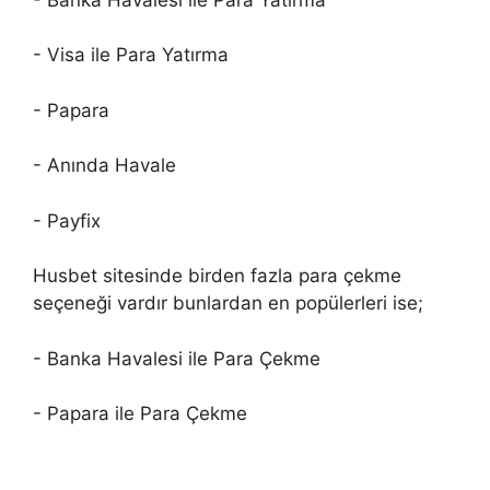
- Visa ile Para Yatırma
- Papara
- Anında Havale
- Payfix
Husbet sitesinde birden fazla para çekme
seçeneği vardır bunlardan en popülerleri ise;
- Banka Havalesi ile Para Çekme
- Papara ile Para Çekme