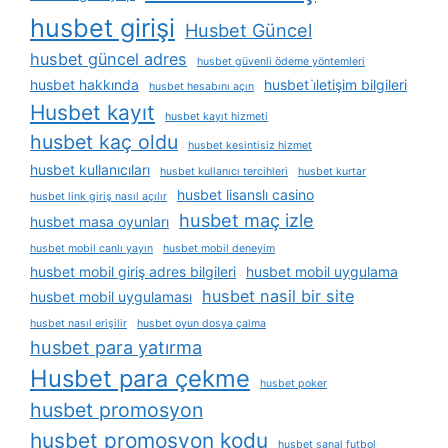
husbet girişi
Husbet Güncel
husbet güncel adres
husbet güvenli ödeme yöntemleri
husbet hakkında
husbet i̇letişim bilgileri
husbet hesabını açın
Husbet kayıt
husbet kayıt hizmeti
husbet kaç oldu
husbet kesintisiz hizmet
husbet kullanıcıları
husbet kullanıcı tercihleri
husbet kurtar
husbet lisanslı casino
husbet link giriş nasıl açılır
husbet maç izle
husbet masa oyunları
husbet mobil canlı yayın
husbet mobil deneyim
husbet mobil giriş adres bilgileri
husbet mobil uygulama
husbet nasil bir site
husbet mobil uygulaması
husbet nasıl erişilir
husbet oyun dosya çalma
husbet para yatırma
Husbet para çekme
husbet poker
husbet promosyon
husbet promosyon kodu
husbet sanal futbol