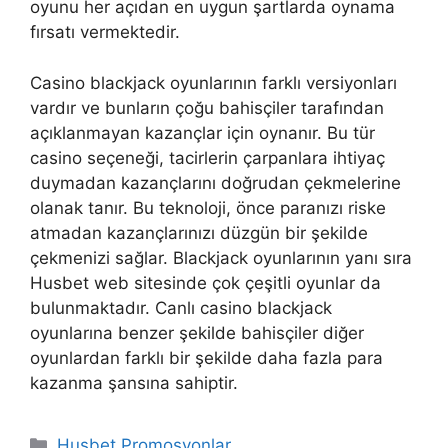
oyunu her açıdan en uygun şartlarda oynama
fırsatı vermektedir.
Casino blackjack oyunlarının farklı versiyonları
vardır ve bunların çoğu bahisçiler tarafından
açıklanmayan kazançlar için oynanır. Bu tür
casino seçeneği, tacirlerin çarpanlara ihtiyaç
duymadan kazançlarını doğrudan çekmelerine
olanak tanır. Bu teknoloji, önce paranızı riske
atmadan kazançlarınızı düzgün bir şekilde
çekmenizi sağlar. Blackjack oyunlarının yanı sıra
Husbet web sitesinde çok çeşitli oyunlar da
bulunmaktadır. Canlı casino blackjack
oyunlarına benzer şekilde bahisçiler diğer
oyunlardan farklı bir şekilde daha fazla para
kazanma şansına sahiptir.
Kategoriler
Husbet Promosyonlar