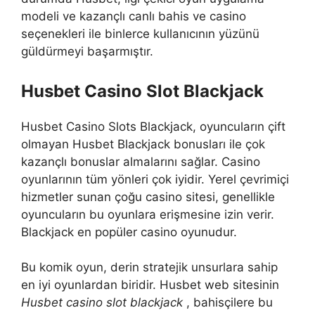
modeli ve kazançlı canlı bahis ve casino
seçenekleri ile binlerce kullanıcının yüzünü
güldürmeyi başarmıştır.
Husbet Casino Slot Blackjack
Husbet Casino Slots Blackjack, oyuncuların çift
olmayan Husbet Blackjack bonusları ile çok
kazançlı bonuslar almalarını sağlar. Casino
oyunlarının tüm yönleri çok iyidir. Yerel çevrimiçi
hizmetler sunan çoğu casino sitesi, genellikle
oyuncuların bu oyunlara erişmesine izin verir.
Blackjack en popüler casino oyunudur.
Bu komik oyun, derin stratejik unsurlara sahip
en iyi oyunlardan biridir. Husbet web sitesinin
Husbet casino slot blackjack
, bahisçilere bu