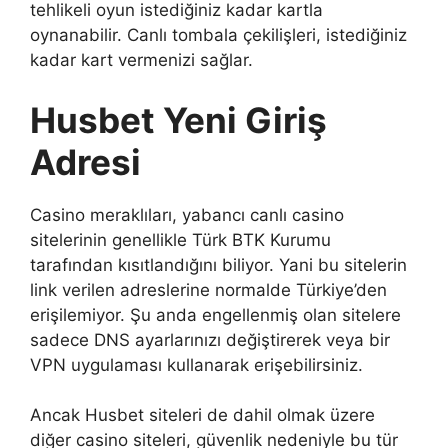
tehlikeli oyun istediğiniz kadar kartla
oynanabilir. Canlı tombala çekilişleri, istediğiniz
kadar kart vermenizi sağlar.
Husbet Yeni Giriş
Adresi
Casino meraklıları, yabancı canlı casino
sitelerinin genellikle Türk BTK Kurumu
tarafından kısıtlandığını biliyor. Yani bu sitelerin
link verilen adreslerine normalde Türkiye’den
erişilemiyor. Şu anda engellenmiş olan sitelere
sadece DNS ayarlarınızı değiştirerek veya bir
VPN uygulaması kullanarak erişebilirsiniz.
Ancak Husbet siteleri de dahil olmak üzere
diğer casino siteleri, güvenlik nedeniyle bu tür