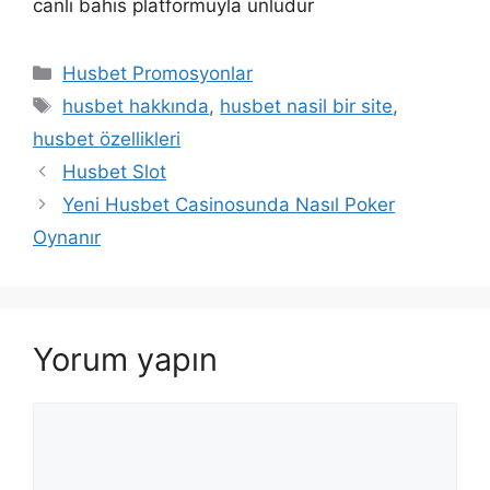
canlı bahis platformuyla ünlüdür
Kategoriler
Husbet Promosyonlar
Etiketler
husbet hakkında
,
husbet nasil bir site
,
husbet özellikleri
Husbet Slot
Yeni Husbet Casinosunda Nasıl Poker
Oynanır
Yorum yapın
Yorum