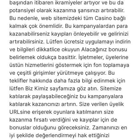
başından itibaren ikramiyeler artıyor ve bu da
potansiyel olarak kazanma şansınızı artırabilir.
Bu nedenle, web sitemizdeki tüm Casino bağlı
kalmak çok önemlidir. Bu kampanyalardan para
kazanabilirseniz kayıpları önleyebilir ve gelirinizi
artırabilirsiniz. Lütfen ücretsiz uygulamayı indirin
ve bilgileri dikkatlice okuyun Alacağınız bonusu
belirlemek oldukça basittir. İşletmeler, üyelerine
üstün hizmetlerini göstermek için fon toplamaya
ve çeşitli girişimler yürütmeye çalışıyor. Bu
teklifler hakkında daha fazla bilgi edinmek için
lütfen Biz Kimiz sayfamıza göz atın. Sitemize
katılarak paylaşabileceğiniz bu kampanyalara
katılarak kazancınızı artırın. Size verilen üyelik
URLsine erişerek oyunlara katılmanın size
kazanma fırsatı verdiğini ve kayıplar için de
bonuslar olduğunu göreceksiniz. Zamanınızı en
iyi şekilde değerlendirmeyi hak ettiğinizi