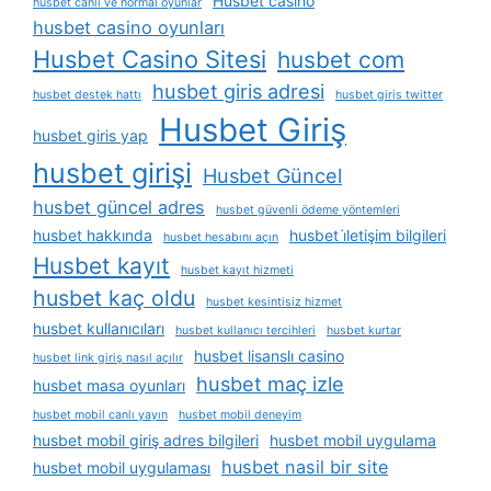
Husbet casino
husbet canlı ve normal oyunlar
husbet casino oyunları
Husbet Casino Sitesi
husbet com
husbet giris adresi
husbet destek hattı
husbet giris twitter
Husbet Giriş
husbet giris yap
husbet girişi
Husbet Güncel
husbet güncel adres
husbet güvenli ödeme yöntemleri
husbet hakkında
husbet i̇letişim bilgileri
husbet hesabını açın
Husbet kayıt
husbet kayıt hizmeti
husbet kaç oldu
husbet kesintisiz hizmet
husbet kullanıcıları
husbet kullanıcı tercihleri
husbet kurtar
husbet lisanslı casino
husbet link giriş nasıl açılır
husbet maç izle
husbet masa oyunları
husbet mobil canlı yayın
husbet mobil deneyim
husbet mobil giriş adres bilgileri
husbet mobil uygulama
husbet nasil bir site
husbet mobil uygulaması