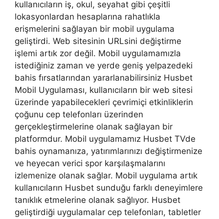
kullanıcıların iş, okul, seyahat gibi çeşitli
lokasyonlardan hesaplarına rahatlıkla
erişmelerini sağlayan bir mobil uygulama
geliştirdi. Web sitesinin URLsini değiştirme
işlemi artık zor değil. Mobil uygulamamızla
istediğiniz zaman ve yerde geniş yelpazedeki
bahis fırsatlarından yararlanabilirsiniz Husbet
Mobil Uygulaması, kullanıcıların bir web sitesi
üzerinde yapabilecekleri çevrimiçi etkinliklerin
çoğunu cep telefonları üzerinden
gerçekleştirmelerine olanak sağlayan bir
platformdur. Mobil uygulamamız Husbet TVde
bahis oynamanıza, yatırımlarınızı değiştirmenize
ve heyecan verici spor karşılaşmalarını
izlemenize olanak sağlar. Mobil uygulama artık
kullanıcıların Husbet sunduğu farklı deneyimlere
tanıklık etmelerine olanak sağlıyor. Husbet
geliştirdiği uygulamalar cep telefonları, tabletler