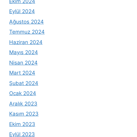
Ekim 2024
Eylül 2024
Ağustos 2024
Temmuz 2024
Haziran 2024
Mayıs 2024
Nisan 2024
Mart 2024
Şubat 2024
Ocak 2024
Aralık 2023
Kasım 2023
Ekim 2023
Eylül 2023