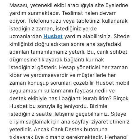
Masası, yetenekli ekibi aracılığıyla site üyelerine
yardım sunmaktadır. Teslimat halen devam
ediyor. Telefonunuzu veya tabletinizi kullanarak
istediğiniz zaman, istediğiniz yerde
uzmanlardan
Husbet
yardım alabilirsiniz. Sitede
kimliğinizi doğruladıktan sonra ana sayfadaki
adımları tamamlamanız yeterli. Bu, canlı sohbet
düğmesine tıklayarak bağlantı kurmak
istediğinizi gösterir. Hesap yöneticisi her zaman
kibar ve yardımseverdir ve müşterilerle her
zaman konuşup sorunları çözebilir Husbet mobil
uygulamasını kullanmanın faydası nedir ve
destek ekibiyle nasıl bağlantı kurabilirim? Birçok
Husbet bu soruyla ilgileniyordu. Bizimle
istediğiniz saatte iletişime geçebilirsiniz. Siteye
erişim sağlamak için ana sayfayı ziyaret etmeniz
yeterlidir. Ancak Canlı Destek butonuna
tıklayarak üye olmanız gerekmektedir. Herhangi