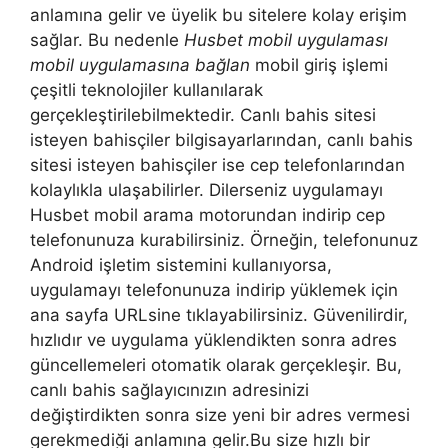
anlamına gelir ve üyelik bu sitelere kolay erişim
sağlar. Bu nedenle
Husbet mobil uygulaması
mobil uygulamasına bağlan
mobil giriş işlemi
çeşitli teknolojiler kullanılarak
gerçekleştirilebilmektedir. Canlı bahis sitesi
isteyen bahisçiler bilgisayarlarından, canlı bahis
sitesi isteyen bahisçiler ise cep telefonlarından
kolaylıkla ulaşabilirler. Dilerseniz uygulamayı
Husbet mobil arama motorundan indirip cep
telefonunuza kurabilirsiniz. Örneğin, telefonunuz
Android işletim sistemini kullanıyorsa,
uygulamayı telefonunuza indirip yüklemek için
ana sayfa URLsine tıklayabilirsiniz. Güvenilirdir,
hızlıdır ve uygulama yüklendikten sonra adres
güncellemeleri otomatik olarak gerçekleşir. Bu,
canlı bahis sağlayıcınızın adresinizi
değiştirdikten sonra size yeni bir adres vermesi
gerekmediği anlamına gelir.Bu size hızlı bir