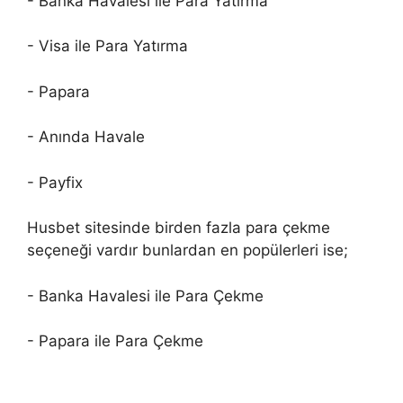
- Banka Havalesi ile Para Yatırma
- Visa ile Para Yatırma
- Papara
- Anında Havale
- Payfix
Husbet sitesinde birden fazla para çekme
seçeneği vardır bunlardan en popülerleri ise;
- Banka Havalesi ile Para Çekme
- Papara ile Para Çekme