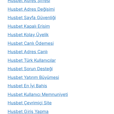
Husbet Adres Şifresi
Husbet Adres Değişimi
Husbet Sayfa Güvenliği
Husbet Kapalı Erişim
Husbet Kolay Üyelik
Husbet Canlı Ödemesi
Husbet Adres Canlı
Husbet Türk Kullanıcılar
Husbet Sorun Desteği
Husbet Yatırım Büyümesi
Husbet En İyi Bahis
Husbet Kullanıcı Memnuniyeti
Husbet Çevrimiçi Site
Husbet Giriş Yapma