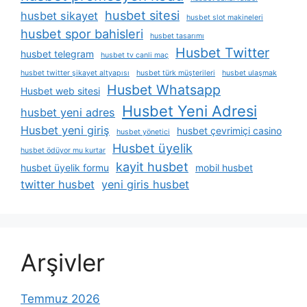
husbet sitesi
husbet sikayet
husbet slot makineleri
husbet spor bahisleri
husbet tasarımı
Husbet Twitter
husbet telegram
husbet tv canli maç
husbet twitter şikayet altyapısı
husbet türk müşterileri
husbet ulaşmak
Husbet Whatsapp
Husbet web sitesi
Husbet Yeni Adresi
husbet yeni adres
Husbet yeni giriş
husbet çevrimiçi casino
husbet yönetici
Husbet üyelik
husbet ödüyor mu kurtar
kayit husbet
husbet üyelik formu
mobil husbet
twitter husbet
yeni giris husbet
Arşivler
Temmuz 2026