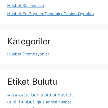
Husbet Kullanıcıları
Husbet En Popüler Çevrimiçi Casino Oyunları
Kategoriler
Husbet Promosyonlar
Etiket Bulutu
bahis sitesi husbet
adresi husbet
canli husbet
giris adresi husbet