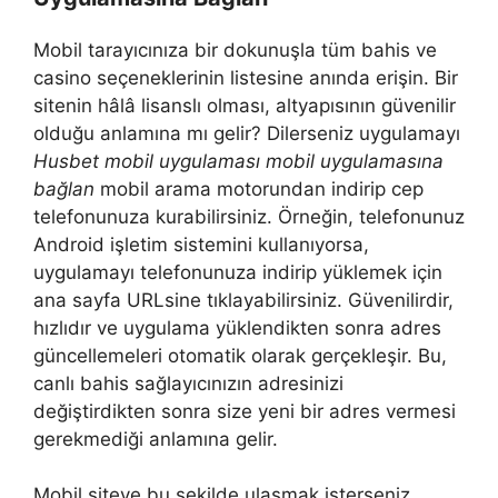
Mobil tarayıcınıza bir dokunuşla tüm bahis ve
casino seçeneklerinin listesine anında erişin. Bir
sitenin hâlâ lisanslı olması, altyapısının güvenilir
olduğu anlamına mı gelir? Dilerseniz uygulamayı
Husbet mobil uygulaması mobil uygulamasına
bağlan
mobil arama motorundan indirip cep
telefonunuza kurabilirsiniz. Örneğin, telefonunuz
Android işletim sistemini kullanıyorsa,
uygulamayı telefonunuza indirip yüklemek için
ana sayfa URLsine tıklayabilirsiniz. Güvenilirdir,
hızlıdır ve uygulama yüklendikten sonra adres
güncellemeleri otomatik olarak gerçekleşir. Bu,
canlı bahis sağlayıcınızın adresinizi
değiştirdikten sonra size yeni bir adres vermesi
gerekmediği anlamına gelir.
Mobil siteye bu şekilde ulaşmak isterseniz