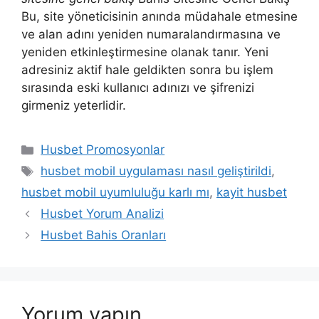
Bu, site yöneticisinin anında müdahale etmesine
ve alan adını yeniden numaralandırmasına ve
yeniden etkinleştirmesine olanak tanır. Yeni
adresiniz aktif hale geldikten sonra bu işlem
sırasında eski kullanıcı adınızı ve şifrenizi
girmeniz yeterlidir.
Kategoriler
Husbet Promosyonlar
Etiketler
husbet mobil uygulaması nasıl geliştirildi
,
husbet mobil uyumluluğu karlı mı
,
kayit husbet
Husbet Yorum Analizi
Husbet Bahis Oranları
Yorum yapın