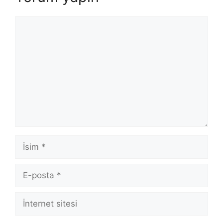
Yorum
İsim
E-
posta
İnternet
sitesi