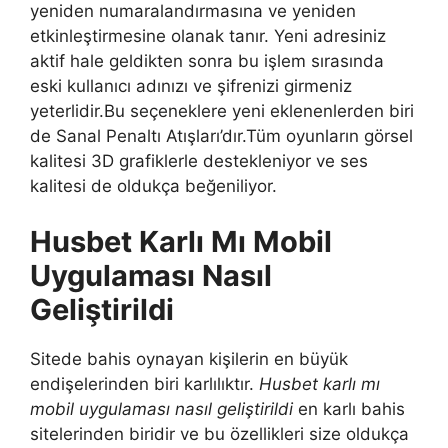
yeniden numaralandırmasına ve yeniden
etkinleştirmesine olanak tanır. Yeni adresiniz
aktif hale geldikten sonra bu işlem sırasında
eski kullanıcı adınızı ve şifrenizi girmeniz
yeterlidir.Bu seçeneklere yeni eklenenlerden biri
de Sanal Penaltı Atışları’dır.Tüm oyunların görsel
kalitesi 3D grafiklerle destekleniyor ve ses
kalitesi de oldukça beğeniliyor.
Husbet Karlı Mı Mobil
Uygulaması Nasıl
Geliştirildi
Sitede bahis oynayan kişilerin en büyük
endişelerinden biri karlılıktır.
Husbet karlı mı
mobil uygulaması nasıl geliştirildi
en karlı bahis
sitelerinden biridir ve bu özellikleri size oldukça