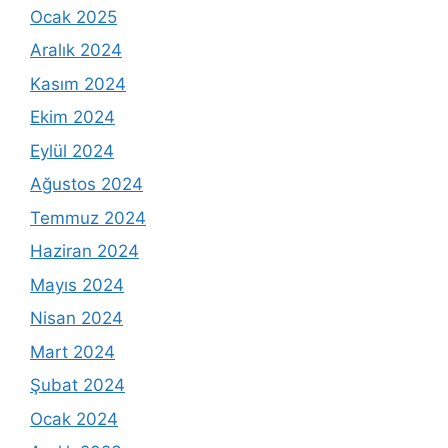
Ocak 2025
Aralık 2024
Kasım 2024
Ekim 2024
Eylül 2024
Ağustos 2024
Temmuz 2024
Haziran 2024
Mayıs 2024
Nisan 2024
Mart 2024
Şubat 2024
Ocak 2024