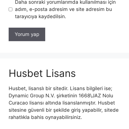
Daha sonraki yorumlarımda kullanılması için
adım, e-posta adresim ve site adresim bu
tarayıcıya kaydedilsin.
Husbet Lisans
Husbet, lisanslı bir sitedir. Lisans bilgileri ise;
Dynamic Group N.V. şirketinin 1668\JAZ Nolu
Curacao lisansı altında lisanslanmıştır. Husbet
sitesine güvenli bir şekilde giriş yapabilir, sitede
rahatlıkla bahis oynayabilirsiniz.