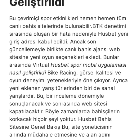
Geliştirildi
Bu çevrimiçi spor etkinlikleri hemen hemen tüm
canlı bahis sitelerinde bulunabilir.BTK denetimi
sırasında oluşan bir hata nedeniyle Husbet yeni
giriş adresi kabul edildi. Ancak son
güncellemeyle birlikte canlı bahis ajansı web
sitesine yeni oyun seçenekleri ekledi. Bunlar
arasında Virtual
Husbet spor mobil uygulaması
nasıl geliştirildi
Bike Racing, görsel kalitesi ve
oyun deneyimi yetenekleriyle öne çıkıyor. Ayrıca
yeni eklenen yarış türlerinden biri de sanal
yarışlardır. Bu, bir inceleme dönemiyle
sonuçlanacak ve sonrasında web sitesi
kapatılacaktır. Böyle zamanlarda bahisçilerin
korkacak hiçbir şeyi yoktur. Husbet Bahis
Sitesine Genel Bakış Bu, site yöneticisinin
anında müdahale etmesine ve alan adını