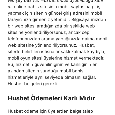
tek şey basittir.
Husbet mobil uyumluluğu karlı
mı
online bahis sitesinin mobil sayfasına giriş
yapmak için sitenin güncel giriş adresini mobil
tarayıcınıza girmeniz yeterlidir. Bilgisayarınızdan
bir web sitesi aradığınızda bir şekilde web
sitesine yönlendiriliyorsunuz, ancak cep
telefonunuzdan arama yaptığınızda daima mobil
web sitesine yönlendiriliyorsunuz. Husbet,
sitede belirtilen istisnalar saklı kalmak kaydıyla,
mobil oyun sitesi üyelerine hizmet vermektedir.
Bu, hizmetin güvenilirliğinin ve karlılığının en
azından sitenin sunduğu mobil bahis
hizmetleriyle aynı seviyede olmasını sağlar.
Husbet belgeleri gerekli
Husbet Ödemeleri Karlı Mıdır
Husbet ödeme için üyelerden belge talep