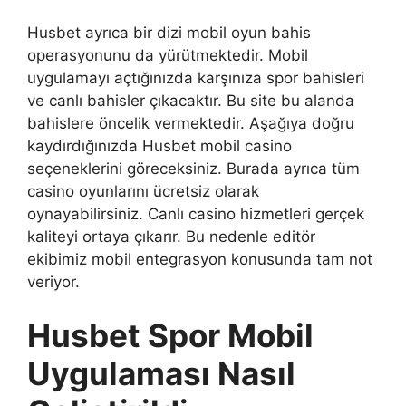
Husbet ayrıca bir dizi mobil oyun bahis
operasyonunu da yürütmektedir. Mobil
uygulamayı açtığınızda karşınıza spor bahisleri
ve canlı bahisler çıkacaktır. Bu site bu alanda
bahislere öncelik vermektedir. Aşağıya doğru
kaydırdığınızda Husbet mobil casino
seçeneklerini göreceksiniz. Burada ayrıca tüm
casino oyunlarını ücretsiz olarak
oynayabilirsiniz. Canlı casino hizmetleri gerçek
kaliteyi ortaya çıkarır. Bu nedenle editör
ekibimiz mobil entegrasyon konusunda tam not
veriyor.
Husbet Spor Mobil
Uygulaması Nasıl