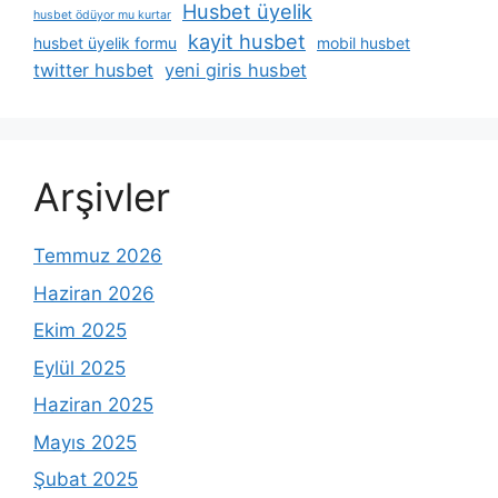
Husbet üyelik
husbet ödüyor mu kurtar
kayit husbet
husbet üyelik formu
mobil husbet
twitter husbet
yeni giris husbet
Arşivler
Temmuz 2026
Haziran 2026
Ekim 2025
Eylül 2025
Haziran 2025
Mayıs 2025
Şubat 2025