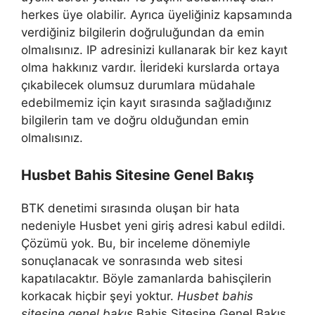
herkes üye olabilir. Ayrıca üyeliğiniz kapsamında
verdiğiniz bilgilerin doğruluğundan da emin
olmalısınız. IP adresinizi kullanarak bir kez kayıt
olma hakkınız vardır. İlerideki kurslarda ortaya
çıkabilecek olumsuz durumlara müdahale
edebilmemiz için kayıt sırasında sağladığınız
bilgilerin tam ve doğru olduğundan emin
olmalısınız.
Husbet Bahis Sitesine Genel Bakış
BTK denetimi sırasında oluşan bir hata
nedeniyle Husbet yeni giriş adresi kabul edildi.
Çözümü yok. Bu, bir inceleme dönemiyle
sonuçlanacak ve sonrasında web sitesi
kapatılacaktır. Böyle zamanlarda bahisçilerin
korkacak hiçbir şeyi yoktur.
Husbet bahis
sitesine genel bakış
Bahis Sitesine Genel Bakış