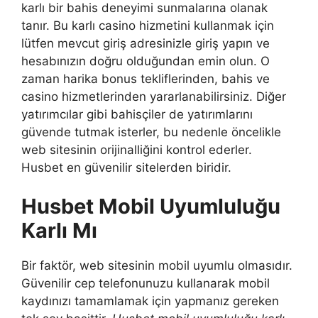
karlı bir bahis deneyimi sunmalarına olanak
tanır. Bu karlı casino hizmetini kullanmak için
lütfen mevcut giriş adresinizle giriş yapın ve
hesabınızın doğru olduğundan emin olun. O
zaman harika bonus tekliflerinden, bahis ve
casino hizmetlerinden yararlanabilirsiniz. Diğer
yatırımcılar gibi bahisçiler de yatırımlarını
güvende tutmak isterler, bu nedenle öncelikle
web sitesinin orijinalliğini kontrol ederler.
Husbet en güvenilir sitelerden biridir.
Husbet Mobil Uyumluluğu
Karlı Mı
Bir faktör, web sitesinin mobil uyumlu olmasıdır.
Güvenilir cep telefonunuzu kullanarak mobil
kaydınızı tamamlamak için yapmanız gereken