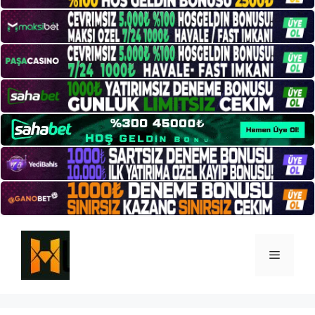
İçeriğe
atla
Menü