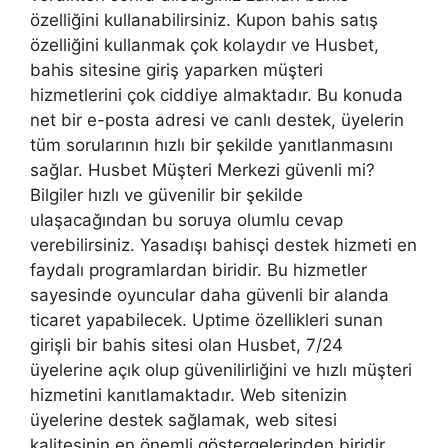
özelliğini kullanabilirsiniz. Kupon bahis satış
özelliğini kullanmak çok kolaydır ve Husbet,
bahis sitesine giriş yaparken müşteri
hizmetlerini çok ciddiye almaktadır. Bu konuda
net bir e-posta adresi ve canlı destek, üyelerin
tüm sorularının hızlı bir şekilde yanıtlanmasını
sağlar. Husbet Müşteri Merkezi güvenli mi?
Bilgiler hızlı ve güvenilir bir şekilde
ulaşacağından bu soruya olumlu cevap
verebilirsiniz. Yasadışı bahisçi destek hizmeti en
faydalı programlardan biridir. Bu hizmetler
sayesinde oyuncular daha güvenli bir alanda
ticaret yapabilecek. Uptime özellikleri sunan
girişli bir bahis sitesi olan Husbet, 7/24
üyelerine açık olup güvenilirliğini ve hızlı müşteri
hizmetini kanıtlamaktadır. Web sitenizin
üyelerine destek sağlamak, web sitesi
kalitesinin en önemli göstergelerinden biridir.