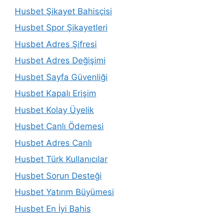
Husbet Şikayet Bahisçisi
Husbet Spor Şikayetleri
Husbet Adres Şifresi
Husbet Adres Değişimi
Husbet Sayfa Güvenliği
Husbet Kapalı Erişim
Husbet Kolay Üyelik
Husbet Canlı Ödemesi
Husbet Adres Canlı
Husbet Türk Kullanıcılar
Husbet Sorun Desteği
Husbet Yatırım Büyümesi
Husbet En İyi Bahis