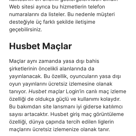
Web sitesi ayrıca bu hizmetlerin telefon
numaralarını da listeler. Bu nedenle müşteri
desteğiyle üç farklı şekilde iletişime
geçebilirsiniz.
Husbet Maçlar
Maçlar aynı zamanda yasa dışı bahis
şirketlerinin öncelikli alanlarında da
yayınlanacak. Bu özellik, oyuncuların yasa dışı
oyun yayınlarını ücretsiz izlemesine olanak
tanıyor.
Husbet maçlar
Login’in canlı maç izleme
özelliği de oldukça güçlü ve kullanımı kolaydır.
Bu bakımdan site lansmanı iyi giderse katılımcı
sayısı artacaktır. Husbet giriş maç görüntüleme
özelliği, dünya çapında tercih edilen liglerin
maçlarını ücretsiz izlemenize olanak tanır.