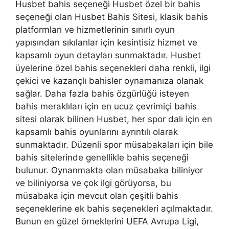
Husbet bahis seçeneği Husbet özel bir bahis
seçeneği olan Husbet Bahis Sitesi, klasik bahis
platformları ve hizmetlerinin sınırlı oyun
yapısından sıkılanlar için kesintisiz hizmet ve
kapsamlı oyun detayları sunmaktadır. Husbet
üyelerine özel bahis seçenekleri daha renkli, ilgi
çekici ve kazançlı bahisler oynamanıza olanak
sağlar. Daha fazla bahis özgürlüğü isteyen
bahis meraklıları için en ucuz çevrimiçi bahis
sitesi olarak bilinen Husbet, her spor dalı için en
kapsamlı bahis oyunlarını ayrıntılı olarak
sunmaktadır. Düzenli spor müsabakaları için bile
bahis sitelerinde genellikle bahis seçeneği
bulunur. Oynanmakta olan müsabaka biliniyor
ve biliniyorsa ve çok ilgi görüyorsa, bu
müsabaka için mevcut olan çeşitli bahis
seçeneklerine ek bahis seçenekleri açılmaktadır.
Bunun en güzel örneklerini UEFA Avrupa Ligi,