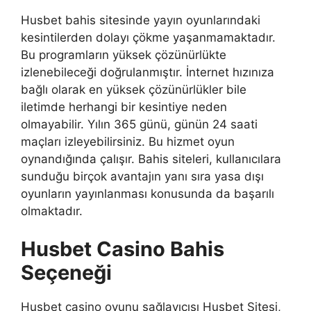
Husbet bahis sitesinde yayın oyunlarındaki
kesintilerden dolayı çökme yaşanmamaktadır.
Bu programların yüksek çözünürlükte
izlenebileceği doğrulanmıştır. İnternet hızınıza
bağlı olarak en yüksek çözünürlükler bile
iletimde herhangi bir kesintiye neden
olmayabilir. Yılın 365 günü, günün 24 saati
maçları izleyebilirsiniz. Bu hizmet oyun
oynandığında çalışır. Bahis siteleri, kullanıcılara
sunduğu birçok avantajın yanı sıra yasa dışı
oyunların yayınlanması konusunda da başarılı
olmaktadır.
Husbet Casino Bahis
Seçeneği
Husbet casino oyunu sağlayıcısı Husbet Sitesi,