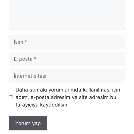
İsim
E-
posta
İnternet
sitesi
Daha sonraki yorumlarımda kullanılması için
adım, e-posta adresim ve site adresim bu
tarayıcıya kaydedilsin.