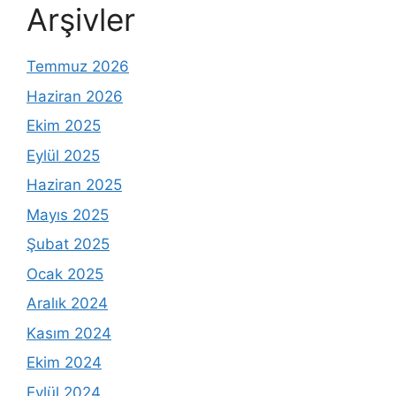
Arşivler
Temmuz 2026
Haziran 2026
Ekim 2025
Eylül 2025
Haziran 2025
Mayıs 2025
Şubat 2025
Ocak 2025
Aralık 2024
Kasım 2024
Ekim 2024
Eylül 2024