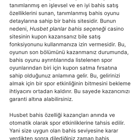
tanımlanmış en işlevsel ve en iyi bahis satış
özelliklerini sunan, tanımlanmış bahis oyunu
detaylarına sahip bir bahis sitesidir. Bunun
nedeni,
Husbet planlar bahis seçeneği
casino
sitesinin kupon kazansanız bile satış
fonksiyonunu kullanmanıza izin vermesidir. Bu,
oyunun son bölümünü kazanmanız durumunda,
bahis oyunu ayrıntılarında listelenen spor
oyunlarından biri için kupon satma fırsatına
sahip olduğunuz anlamına gelir. Bu, gelirinizi
almak için bir spor etkinliğinin bitmesini bekleme
ihtiyacını ortadan kaldırır. Bu sayede kazancınızı
garanti altına alabilirsiniz.
Husbet bahis özelliği kazançları anında ve
otomatik olarak spor etkinliklerine tahsis edilir.
Yani size uygun olan bahis seviyesine karar
verdikten sonra dilediğiniz zaman bahis