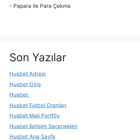
- Papara ile Para Çekme
Son Yazılar
Husbet Adresi
Husbet Giriş
Husbet
Husbet Futbol Oranları
Husbet Mali Portföy
Husbet İletişim Seçenekleri
Husbet Ana Sayfa