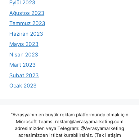
Eylül 2023
Ağustos 2023
Temmuz 2023
Haziran 2023
Mayıs 2023
Nisan 2023
Mart 2023
Şubat 2023
Ocak 2023
"Avrasya'nın en büyük reklam platformunda olmak için
Microsoft Teams:
reklam@avrasyamarketing.com
adresimizden veya Telegram: @Avrasyamarketing
adresimizden irtibat kurabilirsiniz. (Tek iletişim