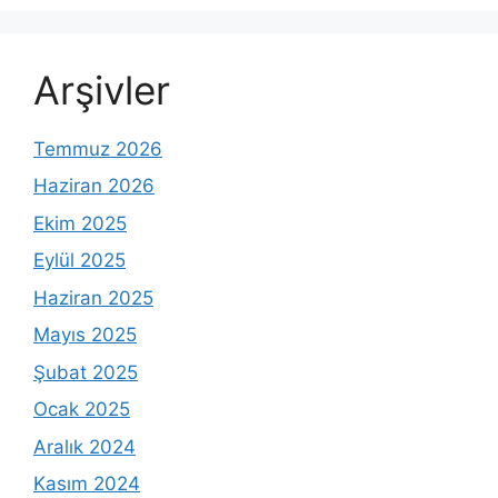
Arşivler
Temmuz 2026
Haziran 2026
Ekim 2025
Eylül 2025
Haziran 2025
Mayıs 2025
Şubat 2025
Ocak 2025
Aralık 2024
Kasım 2024