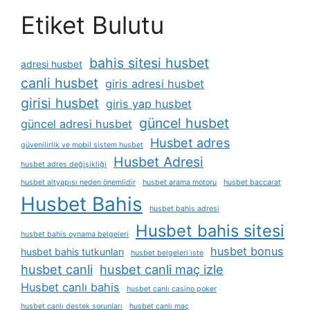
Etiket Bulutu
bahis sitesi husbet
adresi husbet
canli husbet
giris adresi husbet
girisi husbet
giris yap husbet
güncel husbet
güncel adresi husbet
Husbet adres
güvenilirlik ve mobil sistem husbet
Husbet Adresi
husbet adres değişikliği
husbet altyapısı neden önemlidir
husbet arama motoru
husbet baccarat
Husbet Bahis
husbet bahis adresi
Husbet bahis sitesi
husbet bahis oynama belgeleri
husbet bonus
husbet bahis tutkunları
husbet belgeleri i̇ste
husbet canli
husbet canli maç izle
Husbet canlı bahis
husbet canlı casino poker
husbet canlı destek sorunları
husbet canlı maç