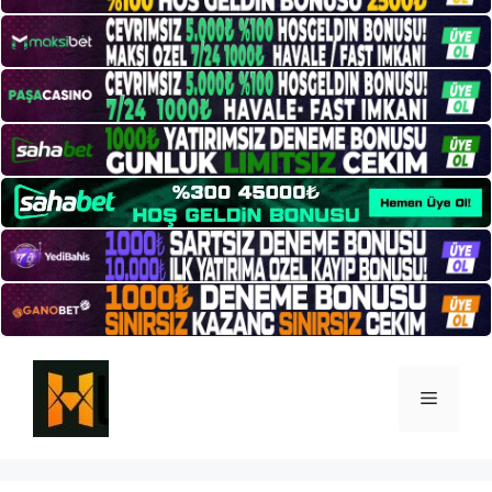
İçeriğe
atla
Menü