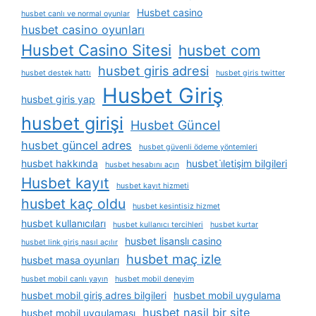
Husbet casino
husbet canlı ve normal oyunlar
husbet casino oyunları
Husbet Casino Sitesi
husbet com
husbet giris adresi
husbet destek hattı
husbet giris twitter
Husbet Giriş
husbet giris yap
husbet girişi
Husbet Güncel
husbet güncel adres
husbet güvenli ödeme yöntemleri
husbet hakkında
husbet i̇letişim bilgileri
husbet hesabını açın
Husbet kayıt
husbet kayıt hizmeti
husbet kaç oldu
husbet kesintisiz hizmet
husbet kullanıcıları
husbet kullanıcı tercihleri
husbet kurtar
husbet lisanslı casino
husbet link giriş nasıl açılır
husbet maç izle
husbet masa oyunları
husbet mobil canlı yayın
husbet mobil deneyim
husbet mobil giriş adres bilgileri
husbet mobil uygulama
husbet nasil bir site
husbet mobil uygulaması