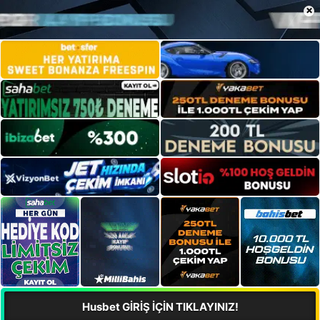
×
Husbet GİRİŞ İÇİN TIKLAYINIZ!