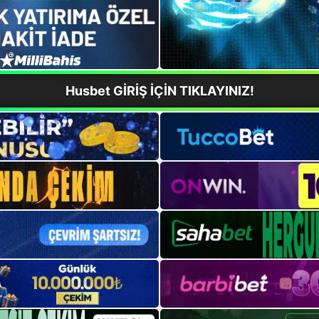
Husbet GİRİŞ İÇİN TIKLAYINIZ!